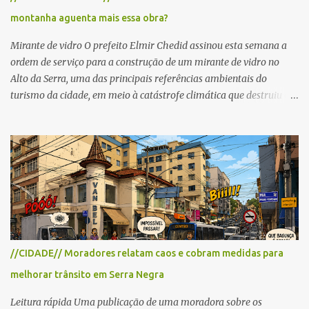
cronograma da organização e de todas as prefeituras envolvidas,
montanha aguenta mais essa obra?
as interdições ocorrerão de forma programada e os trechos serão
reabertos gradativamente depois da pass...
Mirante de vidro O prefeito Elmir Chedid assinou esta semana a
ordem de serviço para a construção de um mirante de vidro no
Alto da Serra, uma das principais referências ambientais do
turismo da cidade, em meio à catástrofe climática que destruiu o
Estado do Rio Grande do Sul. A tragédia suscitou novamente o
debate sobre as mudanças climáticas e o impacto do colapso
ambiental nas políticas públicas. Preservação permanente O Alto
da Serra está localizado em uma das Áreas de Preservação
Permanente no município, chamadas de APP no Código Florestal
Brasileiro, Lei nº 12.651/12. As APPS são protegidas com a função
ambiental de preservar os recursos hídricos, a paisagem, a
proteção do solo e a biodiversidade para assegurar a qualidade de
vida da população. No local já estão instaladas torres de
//CIDADE// Moradores relatam caos e cobram medidas para
transmissão de televisão e telefonia celular, contêineres de uso
melhorar trânsito em Serra Negra
comercial, sanitário público, pequenas construções e uma rampa
para a prática do voo livre. A montanha vai resistir a mais uma
Leitura rápida Uma publicação de uma moradora sobre os