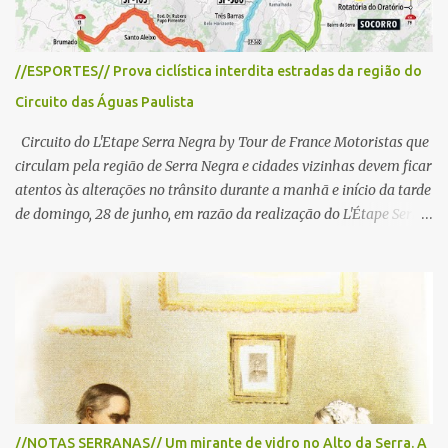
//ESPORTES// Prova ciclística interdita estradas da região do
Circuito das Águas Paulista
Circuito do L'Etape Serra Negra by Tour de France Motoristas que
circulam pela região de Serra Negra e cidades vizinhas devem ficar
atentos às alterações no trânsito durante a manhã e início da tarde
de domingo, 28 de junho, em razão da realização do L'Étape Serra
Negra by Tour de France presented by Nubank. Considerado o
principal circuito de ciclismo amador da América Latina, o evento
reunirá atletas de diferentes regiões do país e terá percursos
passando pelos municípios de Serra Negra, Amparo, Monte Alegre
do Sul, Lindoia e Socorro. Para garantir a segurança dos
participantes e do público, diversos trechos de rodovias e estradas
da região serão interditados temporariamente ao longo da prova.
A largada será na Rua Coronel Pedro Penteado, em Serra Negra,
para cerca de 2.000 ciclistas, às 6h30. De acordo com o
//NOTAS SERRANAS// Um mirante de vidro no Alto da Serra. A