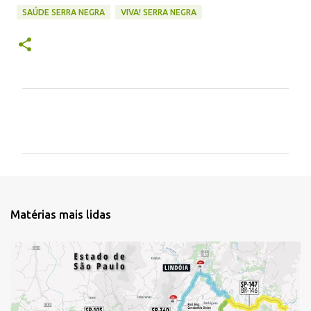
SAÚDE SERRA NEGRA
VIVA! SERRA NEGRA
C
o
m
e
n
t
Matérias mais lidas
á
r
i
o
s