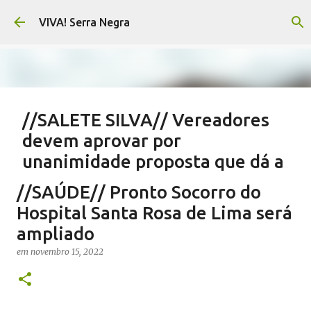
Pular para o conteúdo principal
VIVA! Serra Negra
//SALETE SILVA// Vereadores
devem aprovar por
unanimidade proposta que dá a
eles parte do Orçamento
//SAÚDE// Pronto Socorro do
em
agosto 05, 2026
EMENDAS IMPOSITIVAS SERRA NEGRA
Hospital Santa Rosa de Lima será
NOTÍCIAS SERRA NEGRA
SALETE SILVA
VIVA! SERRA NEGRA
ampliado
0
em
novembro 15, 2022