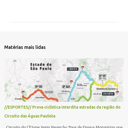
C
o
m
e
n
t
Matérias mais lidas
á
r
i
o
s
//ESPORTES// Prova ciclística interdita estradas da região do
Circuito das Águas Paulista
Circuito do L'Etape Serra Negra by Tour de France Motoristas que