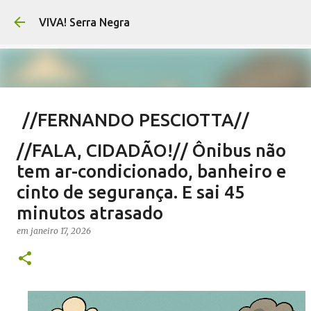
Pular para o conteúdo principal
VIVA! Serra Negra
//FERNANDO PESCIOTTA//
Encurtando caminho
//FALA, CIDADÃO!// Ônibus não
em
agosto 06, 2026
FERNANDO PESCIOTTA
tem ar-condicionado, banheiro e
NOTÍCIAS SERRA NEGRA
VIVA! SERRA NEGRA
cinto de segurança. E sai 45
minutos atrasado
0
em
janeiro 17, 2026