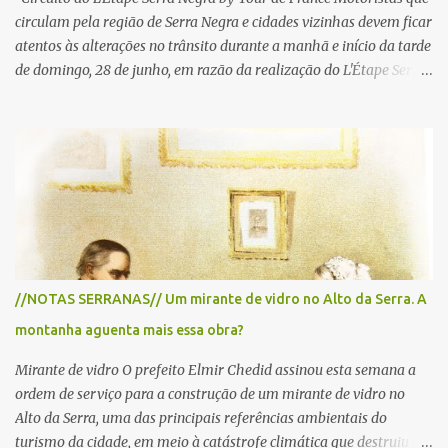
circulam pela região de Serra Negra e cidades vizinhas devem ficar
atentos às alterações no trânsito durante a manhã e início da tarde
de domingo, 28 de junho, em razão da realização do L'Étape Serra
Negra by Tour de France presented by Nubank. Considerado o
principal circuito de ciclismo amador da América Latina, o evento
reunirá atletas de diferentes regiões do país e terá percursos
passando pelos municípios de Serra Negra, Amparo, Monte Alegre
do Sul, Lindoia e Socorro. Para garantir a segurança dos
participantes e do público, diversos trechos de rodovias e estradas
da região serão interditados temporariamente ao longo da prova.
A largada será na Rua Coronel Pedro Penteado, em Serra Negra,
para cerca de 2.000 ciclistas, às 6h30. De acordo com o
//NOTAS SERRANAS// Um mirante de vidro no Alto da Serra. A
cronograma da organização e de todas as prefeituras envolvidas,
montanha aguenta mais essa obra?
as interdições ocorrerão de forma programada e os trechos serão
reabertos gradativamente depois da pass...
Mirante de vidro O prefeito Elmir Chedid assinou esta semana a
ordem de serviço para a construção de um mirante de vidro no
Alto da Serra, uma das principais referências ambientais do
turismo da cidade, em meio à catástrofe climática que destruiu o