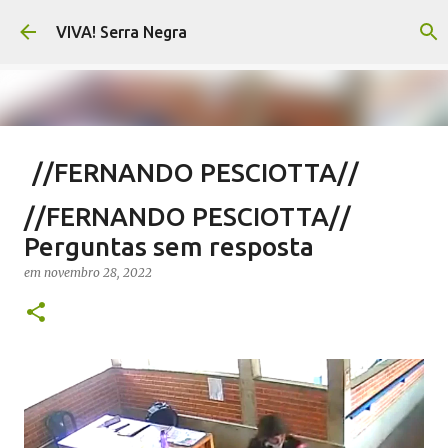
Pular para o conteúdo principal
VIVA! Serra Negra
//FERNANDO PESCIOTTA//
Encurtando caminho
//FERNANDO PESCIOTTA//
em
agosto 06, 2026
FERNANDO PESCIOTTA
Perguntas sem resposta
NOTÍCIAS SERRA NEGRA
VIVA! SERRA NEGRA
em
novembro 28, 2022
0