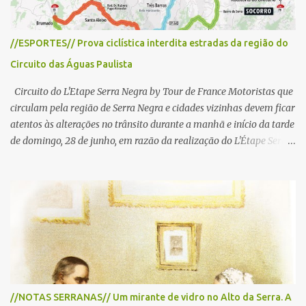
//ESPORTES// Prova ciclística interdita estradas da região do
Circuito das Águas Paulista
Circuito do L'Etape Serra Negra by Tour de France Motoristas que
circulam pela região de Serra Negra e cidades vizinhas devem ficar
atentos às alterações no trânsito durante a manhã e início da tarde
de domingo, 28 de junho, em razão da realização do L'Étape Serra
Negra by Tour de France presented by Nubank. Considerado o
principal circuito de ciclismo amador da América Latina, o evento
reunirá atletas de diferentes regiões do país e terá percursos
passando pelos municípios de Serra Negra, Amparo, Monte Alegre
do Sul, Lindoia e Socorro. Para garantir a segurança dos
participantes e do público, diversos trechos de rodovias e estradas
da região serão interditados temporariamente ao longo da prova.
A largada será na Rua Coronel Pedro Penteado, em Serra Negra,
para cerca de 2.000 ciclistas, às 6h30. De acordo com o
//NOTAS SERRANAS// Um mirante de vidro no Alto da Serra. A
cronograma da organização e de todas as prefeituras envolvidas,