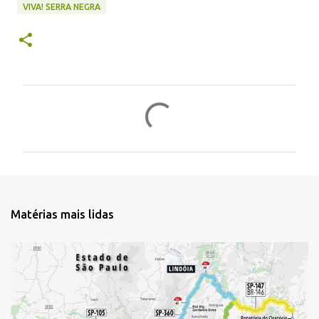
VIVA! SERRA NEGRA
C
o
m
e
n
t
Matérias mais lidas
á
r
i
o
s