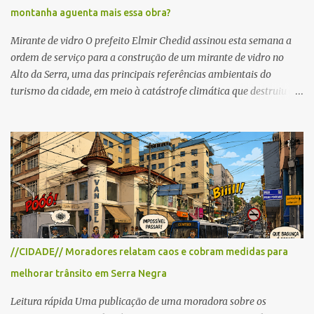
montanha aguenta mais essa obra?
as interdições ocorrerão de forma programada e os trechos serão
reabertos gradativamente depois da pass...
Mirante de vidro O prefeito Elmir Chedid assinou esta semana a
ordem de serviço para a construção de um mirante de vidro no
Alto da Serra, uma das principais referências ambientais do
turismo da cidade, em meio à catástrofe climática que destruiu o
Estado do Rio Grande do Sul. A tragédia suscitou novamente o
debate sobre as mudanças climáticas e o impacto do colapso
ambiental nas políticas públicas. Preservação permanente O Alto
da Serra está localizado em uma das Áreas de Preservação
Permanente no município, chamadas de APP no Código Florestal
Brasileiro, Lei nº 12.651/12. As APPS são protegidas com a função
ambiental de preservar os recursos hídricos, a paisagem, a
proteção do solo e a biodiversidade para assegurar a qualidade de
vida da população. No local já estão instaladas torres de
//CIDADE// Moradores relatam caos e cobram medidas para
transmissão de televisão e telefonia celular, contêineres de uso
melhorar trânsito em Serra Negra
comercial, sanitário público, pequenas construções e uma rampa
para a prática do voo livre. A montanha vai resistir a mais uma
Leitura rápida Uma publicação de uma moradora sobre os
obra? Im...