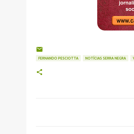
FERNANDO PESCIOTTA
NOTÍCIAS SERRA NEGRA
C
o
m
e