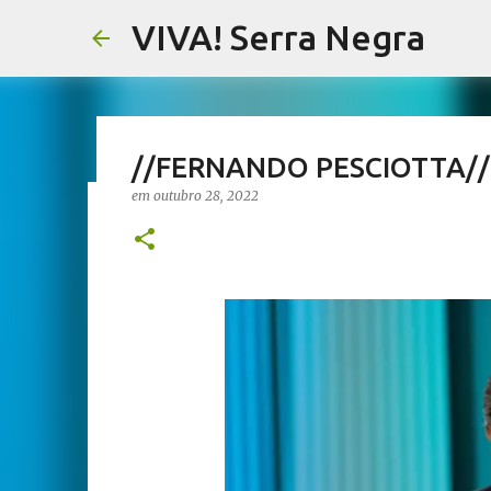
VIVA! Serra Negra
//FERNANDO PESCIOTTA// 
em
outubro 28, 2022
//NOTAS SERRANAS// Fake N
Serra Negra
em
agosto 07, 2026
CARLOS MOTTA
NOTAS SERRANAS
VIVA! SERRA NEGRA NO AR
0