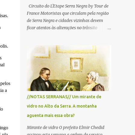
Circuito do L'Etape Serra Negra by Tour de
France Motoristas que circulam pela região
isas.
de Serra Negra e cidades vizinhas devem
a
ficar atentos às alterações no trânsito
durante a manhã e início da tarde de
domingo, 28 de junho, em razão da
olis.
realização do L'Étape Serra Negra by Tour
de France presented by Nubank.
s
Considerado o principal circuito de ciclismo
mal
amador da América Latina, o evento reunirá
atletas de diferentes regiões do país e terá
 pelos
percursos passando pelos municípios de
ia a
Serra Negra, Amparo, Monte Alegre do Sul,
//NOTAS SERRANAS// Um mirante de
Lindoia e Socorro. Para garantir a segurança
vidro no Alto da Serra. A montanha
dos participantes e do público, diversos
do
trechos de rodovias e estradas da região
aguenta mais essa obra?
serão interditados temporariamente ao
Mirante de vidro O prefeito Elmir Chedid
mingo
longo da prova. A largada será na Rua
Lula
assinou esta semana a ordem de serviço