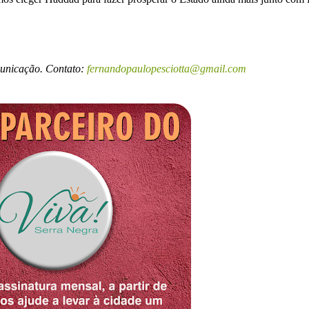
municação. Contato:
fernandopaulopesciotta@gmail.com