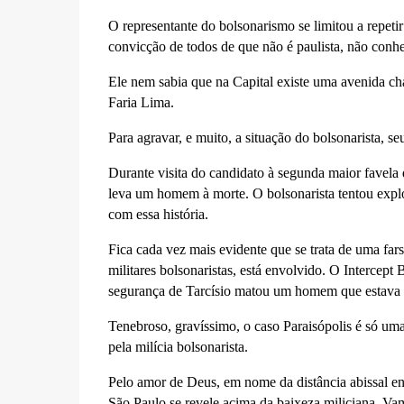
O representante do bolsonarismo se limitou a repetir
convicção de todos de que não é paulista, não conhe
Ele nem sabia que na Capital existe uma avenida 
Faria Lima.
Para agravar, e muito, a situação do bolsonarista, 
Durante visita do candidato à segunda maior favela 
leva um homem à morte. O bolsonarista tentou explo
com essa história.
Fica cada vez mais evidente que se trata de uma far
militares bolsonaristas, está envolvido. O Intercept
segurança de Tarcísio matou um homem que estava
Tenebroso, gravíssimo, o caso Paraisópolis é só u
pela milícia bolsonarista.
Pelo amor de Deus, em nome da distância abissal e
São Paulo se revele acima da baixeza miliciana. Va