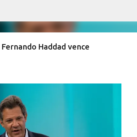
Pular para o conteúdo principal
Fernando Haddad vence
ews derrubam índices de vacinação
SALETE SILVA
SAÚDE SERRA NEGRA
VACINAÇÃO SERRA NEGRA