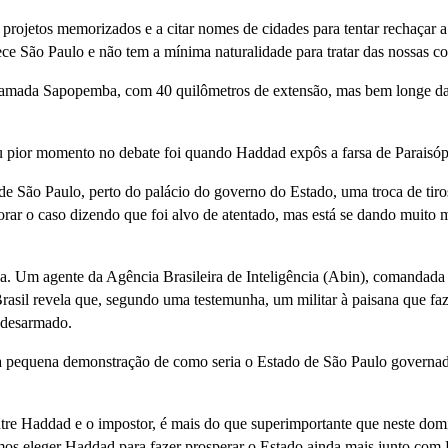
 projetos memorizados e a citar nomes de cidades para tentar rechaçar a
ce São Paulo e não tem a mínima naturalidade para tratar das nossas co
chamada Sapopemba, com 40 quilômetros de extensão, mas bem longe d
seu pior momento no debate foi quando Haddad expôs a farsa de Paraisóp
de São Paulo, perto do palácio do governo do Estado, uma troca de tiro
rar o caso dizendo que foi alvo de atentado, mas está se dando muito 
sa. Um agente da Agência Brasileira de Inteligência (Abin), comandada
 Brasil revela que, segundo uma testemunha, um militar à paisana que faz
 desarmado.
ma pequena demonstração de como seria o Estado de São Paulo governa
ntre Haddad e o impostor, é mais do que superimportante que neste do
mos eleger Haddad para fazer prosperar o Estado ainda mais junto com 