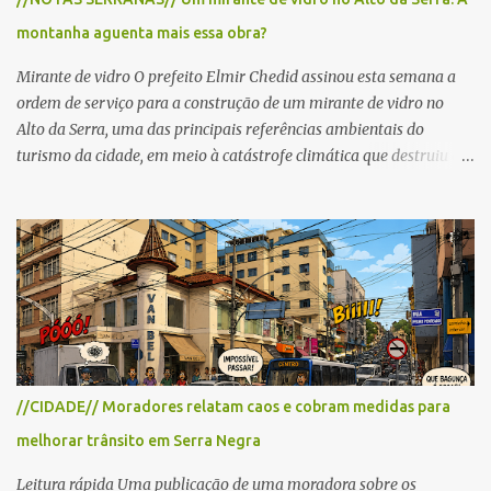
cronograma da organização e de todas as prefeituras envolvidas,
montanha aguenta mais essa obra?
as interdições ocorrerão de forma programada e os trechos serão
reabertos gradativamente depois da pass...
Mirante de vidro O prefeito Elmir Chedid assinou esta semana a
ordem de serviço para a construção de um mirante de vidro no
Alto da Serra, uma das principais referências ambientais do
turismo da cidade, em meio à catástrofe climática que destruiu o
Estado do Rio Grande do Sul. A tragédia suscitou novamente o
debate sobre as mudanças climáticas e o impacto do colapso
ambiental nas políticas públicas. Preservação permanente O Alto
da Serra está localizado em uma das Áreas de Preservação
Permanente no município, chamadas de APP no Código Florestal
Brasileiro, Lei nº 12.651/12. As APPS são protegidas com a função
ambiental de preservar os recursos hídricos, a paisagem, a
proteção do solo e a biodiversidade para assegurar a qualidade de
vida da população. No local já estão instaladas torres de
//CIDADE// Moradores relatam caos e cobram medidas para
transmissão de televisão e telefonia celular, contêineres de uso
melhorar trânsito em Serra Negra
comercial, sanitário público, pequenas construções e uma rampa
para a prática do voo livre. A montanha vai resistir a mais uma
Leitura rápida Uma publicação de uma moradora sobre os