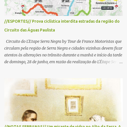
//ESPORTES// Prova ciclística interdita estradas da região do
Circuito das Águas Paulista
Circuito do L'Etape Serra Negra by Tour de France Motoristas que
circulam pela região de Serra Negra e cidades vizinhas devem ficar
atentos às alterações no trânsito durante a manhã e início da tarde
de domingo, 28 de junho, em razão da realização do L'Étape Serra
Negra by Tour de France presented by Nubank. Considerado o
principal circuito de ciclismo amador da América Latina, o evento
reunirá atletas de diferentes regiões do país e terá percursos
passando pelos municípios de Serra Negra, Amparo, Monte Alegre
do Sul, Lindoia e Socorro. Para garantir a segurança dos
participantes e do público, diversos trechos de rodovias e estradas
da região serão interditados temporariamente ao longo da prova.
A largada será na Rua Coronel Pedro Penteado, em Serra Negra,
para cerca de 2.000 ciclistas, às 6h30. De acordo com o
//NOTAS SERRANAS// Um mirante de vidro no Alto da Serra. A