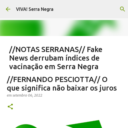
Pular para o conteúdo principal
VIVA! Serra Negra
//NOTAS SERRANAS// Fake
News derrubam índices de
vacinação em Serra Negra
em
agosto 07, 2026
CARLOS MOTTA
NOTAS SERRANAS
//FERNANDO PESCIOTTA// O
SALETE SILVA
SAÚDE SERRA NEGRA
VACINAÇÃO SERRA NEGRA
que significa não baixar os juros
VIVA! SERRA NEGRA NO AR
em
setembro 06, 2022
0