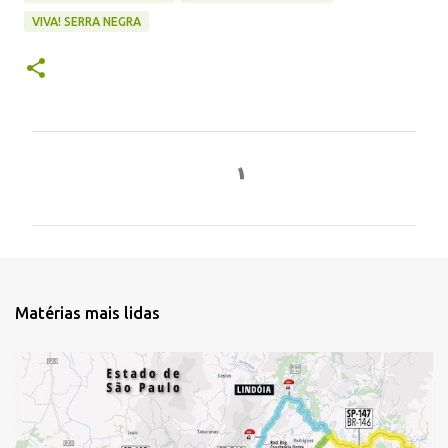
VIVA! SERRA NEGRA
C
o
m
e
n
t
Matérias mais lidas
á
r
i
o
s