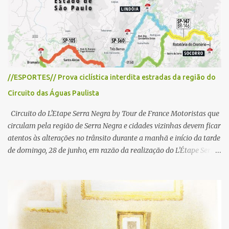
i
o
//ESPORTES// Prova ciclística interdita estradas da região do
Circuito das Águas Paulista
Circuito do L'Etape Serra Negra by Tour de France Motoristas que
circulam pela região de Serra Negra e cidades vizinhas devem ficar
atentos às alterações no trânsito durante a manhã e início da tarde
de domingo, 28 de junho, em razão da realização do L'Étape Serra
Negra by Tour de France presented by Nubank. Considerado o
principal circuito de ciclismo amador da América Latina, o evento
reunirá atletas de diferentes regiões do país e terá percursos
passando pelos municípios de Serra Negra, Amparo, Monte Alegre
do Sul, Lindoia e Socorro. Para garantir a segurança dos
participantes e do público, diversos trechos de rodovias e estradas