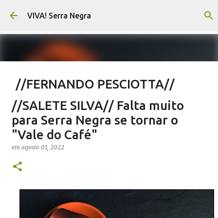
Pular para o conteúdo principal
VIVA! Serra Negra
//FERNANDO PESCIOTTA//
Encurtando caminho
//SALETE SILVA// Falta muito
em
agosto 06, 2026
FERNANDO PESCIOTTA
para Serra Negra se tornar o
NOTÍCIAS SERRA NEGRA
VIVA! SERRA NEGRA
"Vale do Café"
0
em
agosto 01, 2022