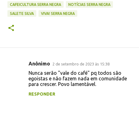
CAFEICULTURA SERRA NEGRA
NOTÍCIAS SERRA NEGRA
SALETE SILVA
VIVA! SERRA NEGRA
Anônimo
2 de setembro de 2023 às 15:38
C
Nunca serão "vale do café" pq todos são
o
egoistas e não fazem nada em comunidade
para crescer. Povo lamentável.
m
e
RESPONDER
n
t
á
r
i