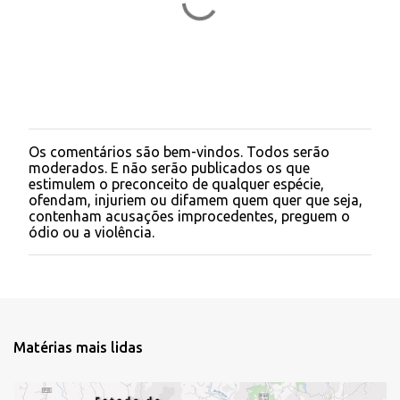
o
s
Os comentários são bem-vindos. Todos serão
P
moderados. E não serão publicados os que
o
estimulem o preconceito de qualquer espécie,
s
ofendam, injuriem ou difamem quem quer que seja,
t
contenham acusações improcedentes, preguem o
a
ódio ou a violência.
r
u
m
c
o
m
e
Matérias mais lidas
n
t
á
r