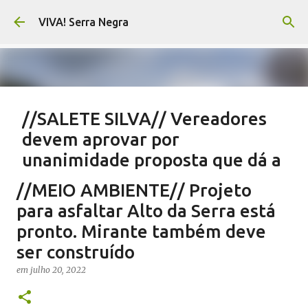
Pular para o conteúdo principal
VIVA! Serra Negra
//SALETE SILVA// Vereadores
devem aprovar por
unanimidade proposta que dá a
eles parte do Orçamento
//MEIO AMBIENTE// Projeto
em
agosto 05, 2026
EMENDAS IMPOSITIVAS SERRA NEGRA
para asfaltar Alto da Serra está
NOTÍCIAS SERRA NEGRA
SALETE SILVA
VIVA! SERRA NEGRA
pronto. Mirante também deve
ser construído
0
em
julho 20, 2022