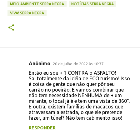
MEIO AMBIENTE SERRA NEGRA
NOTÍCIAS SERRA NEGRA
VIVA! SERRA NEGRA
Anônimo
20 de julho de 2022 às 10:37
C
Então eu sou + 1 CONTRA o ASFALTO!
o
Sai totalmente da idéia de ECO turismo! Isso
é coisa de gente que não quer pôr seu
m
carrão no poeirão. E vamos combinar que
e
não tem necessidade NENHUMA de + um
mirante, o local já é e tem uma vista de 360°.
n
E outra, existem famílias de macacos que
t
atravessam a estrada, o que ele pretende
fazer, um túnel? Não tem cabimento isso!
á
RESPONDER
r
i