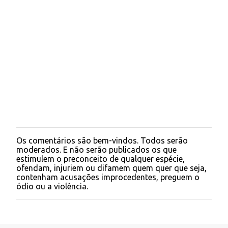
o
s
Os comentários são bem-vindos. Todos serão
P
moderados. E não serão publicados os que
o
estimulem o preconceito de qualquer espécie,
s
ofendam, injuriem ou difamem quem quer que seja,
t
contenham acusações improcedentes, preguem o
a
ódio ou a violência.
r
u
m
c
o