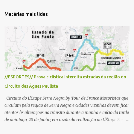
m
e
Matérias mais lidas
n
t
á
r
i
o
//ESPORTES// Prova ciclística interdita estradas da região do
Circuito das Águas Paulista
Circuito do L'Etape Serra Negra by Tour de France Motoristas que
circulam pela região de Serra Negra e cidades vizinhas devem ficar
atentos às alterações no trânsito durante a manhã e início da tarde
de domingo, 28 de junho, em razão da realização do L'Étape Serra
Negra by Tour de France presented by Nubank. Considerado o