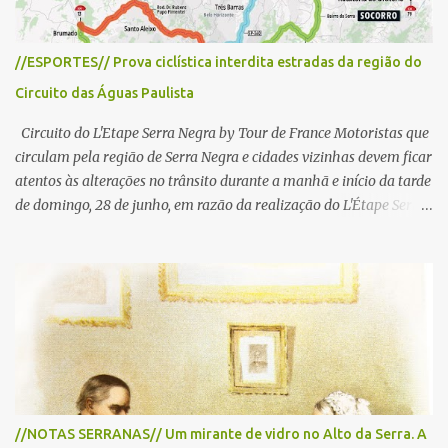
//ESPORTES// Prova ciclística interdita estradas da região do
Circuito das Águas Paulista
Circuito do L'Etape Serra Negra by Tour de France Motoristas que
circulam pela região de Serra Negra e cidades vizinhas devem ficar
atentos às alterações no trânsito durante a manhã e início da tarde
de domingo, 28 de junho, em razão da realização do L'Étape Serra
Negra by Tour de France presented by Nubank. Considerado o
principal circuito de ciclismo amador da América Latina, o evento
reunirá atletas de diferentes regiões do país e terá percursos
passando pelos municípios de Serra Negra, Amparo, Monte Alegre
do Sul, Lindoia e Socorro. Para garantir a segurança dos
participantes e do público, diversos trechos de rodovias e estradas
da região serão interditados temporariamente ao longo da prova.
A largada será na Rua Coronel Pedro Penteado, em Serra Negra,
para cerca de 2.000 ciclistas, às 6h30. De acordo com o
//NOTAS SERRANAS// Um mirante de vidro no Alto da Serra. A
cronograma da organização e de todas as prefeituras envolvidas,