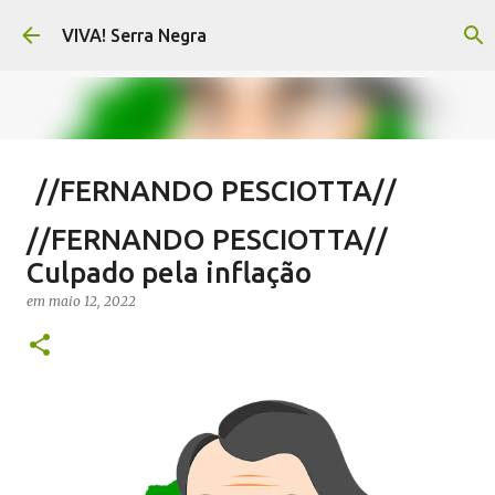
Pular para o conteúdo principal
VIVA! Serra Negra
//FERNANDO PESCIOTTA//
Encurtando caminho
//FERNANDO PESCIOTTA//
em
agosto 06, 2026
FERNANDO PESCIOTTA
Culpado pela inflação
NOTÍCIAS SERRA NEGRA
VIVA! SERRA NEGRA
em
maio 12, 2022
0