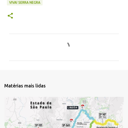
VIVA! SERRA NEGRA
C
o
m
e
n
t
Matérias mais lidas
á
r
i
o
s