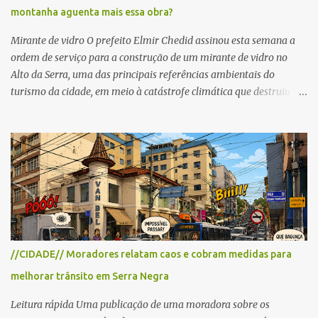
montanha aguenta mais essa obra?
as interdições ocorrerão de forma programada e os trechos serão
reabertos gradativamente depois da pass...
Mirante de vidro O prefeito Elmir Chedid assinou esta semana a
ordem de serviço para a construção de um mirante de vidro no
Alto da Serra, uma das principais referências ambientais do
turismo da cidade, em meio à catástrofe climática que destruiu o
Estado do Rio Grande do Sul. A tragédia suscitou novamente o
debate sobre as mudanças climáticas e o impacto do colapso
ambiental nas políticas públicas. Preservação permanente O Alto
da Serra está localizado em uma das Áreas de Preservação
Permanente no município, chamadas de APP no Código Florestal
Brasileiro, Lei nº 12.651/12. As APPS são protegidas com a função
ambiental de preservar os recursos hídricos, a paisagem, a
proteção do solo e a biodiversidade para assegurar a qualidade de
vida da população. No local já estão instaladas torres de
//CIDADE// Moradores relatam caos e cobram medidas para
transmissão de televisão e telefonia celular, contêineres de uso
melhorar trânsito em Serra Negra
comercial, sanitário público, pequenas construções e uma rampa
para a prática do voo livre. A montanha vai resistir a mais uma
Leitura rápida Uma publicação de uma moradora sobre os
obra? Im...