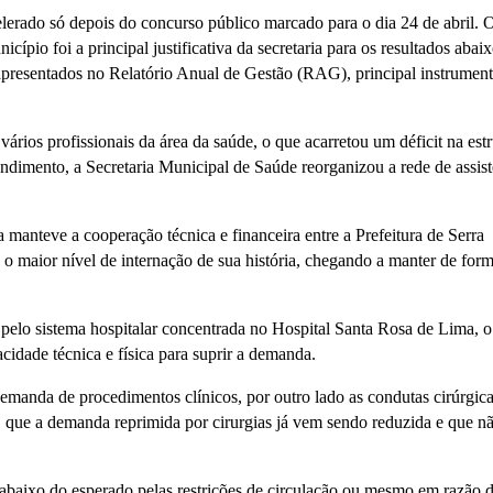
erado só depois do concurso público marcado para o dia 24 de abril. 
pio foi a principal justificativa da secretaria para os resultados abai
presentados no Relatório Anual de Gestão (RAG), principal instrument
 vários profissionais da área da saúde, o que acarretou um déficit na estr
tendimento, a Secretaria Municipal de Saúde reorganizou a rede de assis
a manteve a cooperação técnica e financeira entre a Prefeitura de Serra
o maior nível de internação de sua história, chegando a manter de for
a pelo sistema hospitalar concentrada no Hospital Santa Rosa de Lima, o
dade técnica e física para suprir a demanda.
emanda de procedimentos clínicos, por outro lado as condutas cirúrgic
, que a demanda reprimida por cirurgias já vem sendo reduzida e que n
abaixo do esperado pelas restrições de circulação ou mesmo em razão 