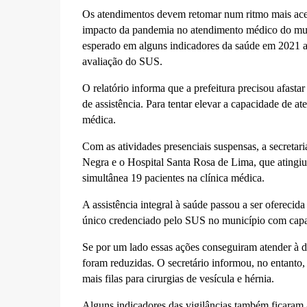
Os atendimentos devem retomar num ritmo mais acel
impacto da pandemia no atendimento médico do municí
esperado em alguns indicadores da saúde em 2021 a
avaliação do SUS.
O relatório informa que a prefeitura precisou afastar
de assistência. Para tentar elevar a capacidade de a
médica.
Com as atividades presenciais suspensas, a secretari
Negra e o Hospital Santa Rosa de Lima, que atingiu 
simultânea 19 pacientes na clínica médica.
A assistência integral à saúde passou a ser oferecid
único credenciado pelo SUS no município com capaci
Se por um lado essas ações conseguiram atender à d
foram reduzidas. O secretário informou, no entanto
mais filas para cirurgias de vesícula e hérnia.
Alguns indicadores das vigilâncias também ficaram 