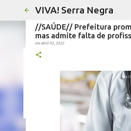
VIVA! Serra Negra
//SAÚDE// Prefeitura prom
mas admite falta de profis
em
abril 02, 2022
//FERNANDO PESCIOTTA// 
em
agosto 06, 2026
FERNANDO PESCIOTTA
NOTÍCIAS SE
0