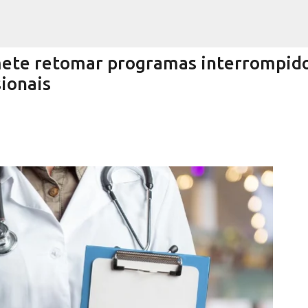
Pular para o conteúdo principal
ete retomar programas interrompido
sionais
Encurtando caminho
RRA NEGRA
VIVA! SERRA NEGRA