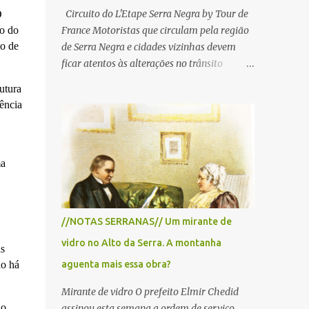
Circuito do L'Etape Serra Negra by Tour de
O
xo do
France Motoristas que circulam pela região
o de
de Serra Negra e cidades vizinhas devem
ficar atentos às alterações no trânsito
durante a manhã e início da tarde de
utura
domingo, 28 de junho, em razão da
tência
realização do L'Étape Serra Negra by Tour
de France presented by Nubank.
Considerado o principal circuito de ciclismo
amador da América Latina, o evento reunirá
ma
atletas de diferentes regiões do país e terá
percursos passando pelos municípios de
Serra Negra, Amparo, Monte Alegre do Sul,
//NOTAS SERRANAS// Um mirante de
Lindoia e Socorro. Para garantir a segurança
vidro no Alto da Serra. A montanha
dos participantes e do público, diversos
as
trechos de rodovias e estradas da região
ão há
aguenta mais essa obra?
serão interditados temporariamente ao
Mirante de vidro O prefeito Elmir Chedid
longo da prova. A largada será na Rua
do
assinou esta semana a ordem de serviço