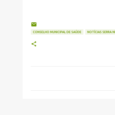
CONSELHO MUNICIPAL DE SAÚDE
NOTÍCIAS SERRA 
C
o
m
e
n
t