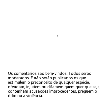
e
n
t
á
r
i
o
s
Os comentários são bem-vindos. Todos serão
P
moderados. E não serão publicados os que
o
estimulem o preconceito de qualquer espécie,
s
ofendam, injuriem ou difamem quem quer que seja,
t
contenham acusações improcedentes, preguem o
a
ódio ou a violência.
r
u
m
c