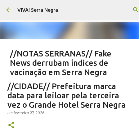
Pular para o conteúdo principal
VIVA! Serra Negra
//NOTAS SERRANAS// Fake
News derrubam índices de
vacinação em Serra Negra
em
agosto 07, 2026
CARLOS MOTTA
NOTAS SERRANAS
//CIDADE// Prefeitura marca
SALETE SILVA
SAÚDE SERRA NEGRA
VACINAÇÃO SERRA NEGRA
data para leiloar pela terceira
VIVA! SERRA NEGRA NO AR
vez o Grande Hotel Serra Negra
0
em
fevereiro 27, 2026