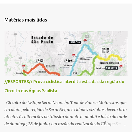
o
m
e
Matérias mais lidas
n
t
á
r
i
o
//ESPORTES// Prova ciclística interdita estradas da região do
Circuito das Águas Paulista
Circuito do L'Etape Serra Negra by Tour de France Motoristas que
circulam pela região de Serra Negra e cidades vizinhas devem ficar
atentos às alterações no trânsito durante a manhã e início da tarde
de domingo, 28 de junho, em razão da realização do L'Étape Serra
Negra by Tour de France presented by Nubank. Considerado o