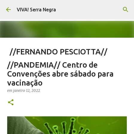
Pular para o conteúdo principal
VIVA! Serra Negra
//FERNANDO PESCIOTTA//
Encurtando caminho
//PANDEMIA// Centro de
em
agosto 06, 2026
FERNANDO PESCIOTTA
Convenções abre sábado para
NOTÍCIAS SERRA NEGRA
VIVA! SERRA NEGRA
vacinação
0
em
janeiro 12, 2022