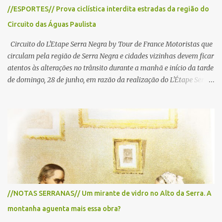
//ESPORTES// Prova ciclística interdita estradas da região do
Circuito das Águas Paulista
Circuito do L'Etape Serra Negra by Tour de France Motoristas que
circulam pela região de Serra Negra e cidades vizinhas devem ficar
atentos às alterações no trânsito durante a manhã e início da tarde
de domingo, 28 de junho, em razão da realização do L'Étape Serra
Negra by Tour de France presented by Nubank. Considerado o
principal circuito de ciclismo amador da América Latina, o evento
reunirá atletas de diferentes regiões do país e terá percursos
passando pelos municípios de Serra Negra, Amparo, Monte Alegre
do Sul, Lindoia e Socorro. Para garantir a segurança dos
participantes e do público, diversos trechos de rodovias e estradas
da região serão interditados temporariamente ao longo da prova.
A largada será na Rua Coronel Pedro Penteado, em Serra Negra,
para cerca de 2.000 ciclistas, às 6h30. De acordo com o
//NOTAS SERRANAS// Um mirante de vidro no Alto da Serra. A
cronograma da organização e de todas as prefeituras envolvidas,
montanha aguenta mais essa obra?
as interdições ocorrerão de forma programada e os trechos serão