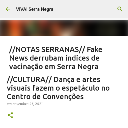
Pular para o conteúdo principal
VIVA! Serra Negra
//NOTAS SERRANAS// Fake
News derrubam índices de
vacinação em Serra Negra
em
agosto 07, 2026
CARLOS MOTTA
NOTAS SERRANAS
//CULTURA// Dança e artes
SALETE SILVA
SAÚDE SERRA NEGRA
VACINAÇÃO SERRA NEGRA
visuais fazem o espetáculo no
VIVA! SERRA NEGRA NO AR
Centro de Convenções
0
em
novembro 25, 2021