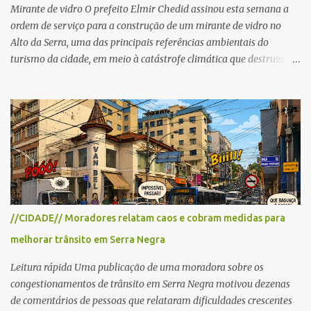
reabertos gradativamente depois da pass...
Mirante de vidro O prefeito Elmir Chedid assinou esta semana a
ordem de serviço para a construção de um mirante de vidro no
Alto da Serra, uma das principais referências ambientais do
turismo da cidade, em meio à catástrofe climática que destruiu o
Estado do Rio Grande do Sul. A tragédia suscitou novamente o
debate sobre as mudanças climáticas e o impacto do colapso
ambiental nas políticas públicas. Preservação permanente O Alto
da Serra está localizado em uma das Áreas de Preservação
Permanente no município, chamadas de APP no Código Florestal
Brasileiro, Lei nº 12.651/12. As APPS são protegidas com a função
ambiental de preservar os recursos hídricos, a paisagem, a
proteção do solo e a biodiversidade para assegurar a qualidade de
vida da população. No local já estão instaladas torres de
//CIDADE// Moradores relatam caos e cobram medidas para
transmissão de televisão e telefonia celular, contêineres de uso
melhorar trânsito em Serra Negra
comercial, sanitário público, pequenas construções e uma rampa
para a prática do voo livre. A montanha vai resistir a mais uma
Leitura rápida Uma publicação de uma moradora sobre os
obra? Im...
congestionamentos de trânsito em Serra Negra motivou dezenas
de comentários de pessoas que relataram dificuldades crescentes