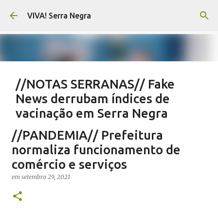
Pular para o conteúdo principal
VIVA! Serra Negra
//NOTAS SERRANAS// Fake
News derrubam índices de
vacinação em Serra Negra
em
agosto 07, 2026
CARLOS MOTTA
NOTAS SERRANAS
//PANDEMIA// Prefeitura
SALETE SILVA
SAÚDE SERRA NEGRA
VACINAÇÃO SERRA NEGRA
normaliza funcionamento de
VIVA! SERRA NEGRA NO AR
comércio e serviços
0
em
setembro 29, 2021