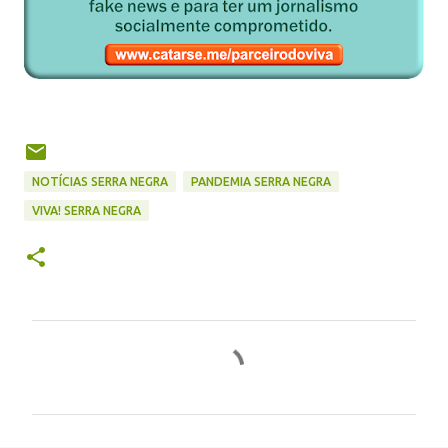
NOTÍCIAS SERRA NEGRA
PANDEMIA SERRA NEGRA
VIVA! SERRA NEGRA
C
o
m
e