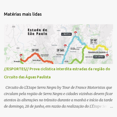
n
t
Matérias mais lidas
á
r
i
o
s
//ESPORTES// Prova ciclística interdita estradas da região do
Circuito das Águas Paulista
Circuito do L'Etape Serra Negra by Tour de France Motoristas que
circulam pela região de Serra Negra e cidades vizinhas devem ficar
atentos às alterações no trânsito durante a manhã e início da tarde
de domingo, 28 de junho, em razão da realização do L'Étape Serra
Negra by Tour de France presented by Nubank. Considerado o