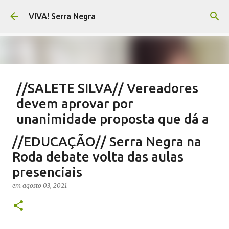
Pular para o conteúdo principal
VIVA! Serra Negra
//SALETE SILVA// Vereadores
devem aprovar por
unanimidade proposta que dá a
eles parte do Orçamento
//EDUCAÇÃO// Serra Negra na
em
agosto 05, 2026
EMENDAS IMPOSITIVAS SERRA NEGRA
Roda debate volta das aulas
NOTÍCIAS SERRA NEGRA
SALETE SILVA
VIVA! SERRA NEGRA
presenciais
0
em
agosto 03, 2021