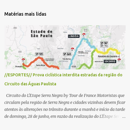
n
t
Matérias mais lidas
á
r
i
o
s
//ESPORTES// Prova ciclística interdita estradas da região do
Circuito das Águas Paulista
Circuito do L'Etape Serra Negra by Tour de France Motoristas que
circulam pela região de Serra Negra e cidades vizinhas devem ficar
atentos às alterações no trânsito durante a manhã e início da tarde
de domingo, 28 de junho, em razão da realização do L'Étape Serra
Negra by Tour de France presented by Nubank. Considerado o