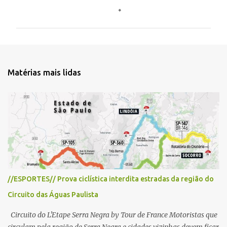
o
m
e
n
t
Matérias mais lidas
á
r
i
o
s
//ESPORTES// Prova ciclística interdita estradas da região do
Circuito das Águas Paulista
Circuito do L'Etape Serra Negra by Tour de France Motoristas que