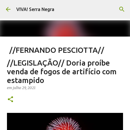
Pular para o conteúdo principal
VIVA! Serra Negra
//FERNANDO PESCIOTTA//
Encurtando caminho
//LEGISLAÇÃO// Doria proíbe
em
agosto 06, 2026
FERNANDO PESCIOTTA
venda de fogos de artifício com
NOTÍCIAS SERRA NEGRA
VIVA! SERRA NEGRA
estampido
0
em
julho 29, 2021