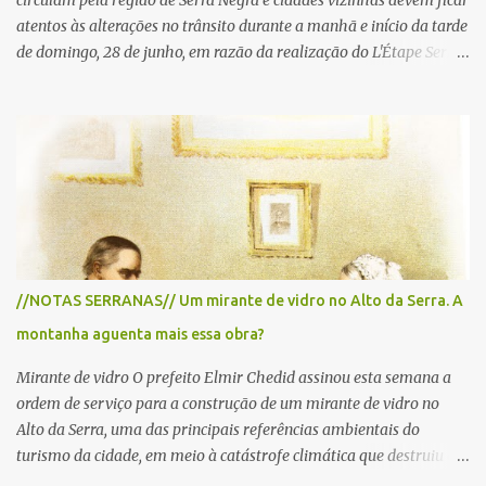
circulam pela região de Serra Negra e cidades vizinhas devem ficar
atentos às alterações no trânsito durante a manhã e início da tarde
de domingo, 28 de junho, em razão da realização do L'Étape Serra
Negra by Tour de France presented by Nubank. Considerado o
principal circuito de ciclismo amador da América Latina, o evento
reunirá atletas de diferentes regiões do país e terá percursos
passando pelos municípios de Serra Negra, Amparo, Monte Alegre
do Sul, Lindoia e Socorro. Para garantir a segurança dos
participantes e do público, diversos trechos de rodovias e estradas
da região serão interditados temporariamente ao longo da prova.
A largada será na Rua Coronel Pedro Penteado, em Serra Negra,
para cerca de 2.000 ciclistas, às 6h30. De acordo com o
//NOTAS SERRANAS// Um mirante de vidro no Alto da Serra. A
cronograma da organização e de todas as prefeituras envolvidas,
montanha aguenta mais essa obra?
as interdições ocorrerão de forma programada e os trechos serão
reabertos gradativamente depois da pass...
Mirante de vidro O prefeito Elmir Chedid assinou esta semana a
ordem de serviço para a construção de um mirante de vidro no
Alto da Serra, uma das principais referências ambientais do
turismo da cidade, em meio à catástrofe climática que destruiu o
Estado do Rio Grande do Sul. A tragédia suscitou novamente o