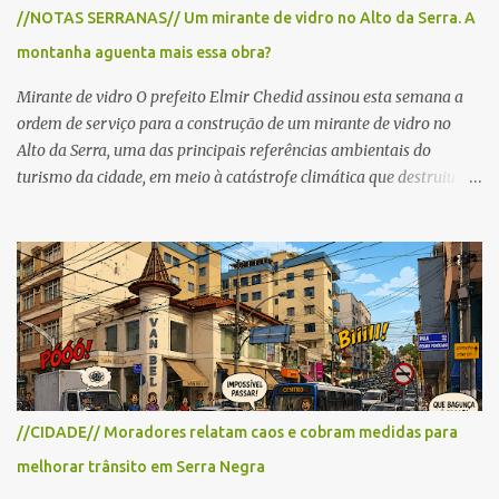
para cerca de 2.000 ciclistas, às 6h30. De acordo com o
//NOTAS SERRANAS// Um mirante de vidro no Alto da Serra. A
cronograma da organização e de todas as prefeituras envolvidas,
montanha aguenta mais essa obra?
as interdições ocorrerão de forma programada e os trechos serão
reabertos gradativamente depois da pass...
Mirante de vidro O prefeito Elmir Chedid assinou esta semana a
ordem de serviço para a construção de um mirante de vidro no
Alto da Serra, uma das principais referências ambientais do
turismo da cidade, em meio à catástrofe climática que destruiu o
Estado do Rio Grande do Sul. A tragédia suscitou novamente o
debate sobre as mudanças climáticas e o impacto do colapso
ambiental nas políticas públicas. Preservação permanente O Alto
da Serra está localizado em uma das Áreas de Preservação
Permanente no município, chamadas de APP no Código Florestal
Brasileiro, Lei nº 12.651/12. As APPS são protegidas com a função
ambiental de preservar os recursos hídricos, a paisagem, a
proteção do solo e a biodiversidade para assegurar a qualidade de
vida da população. No local já estão instaladas torres de
//CIDADE// Moradores relatam caos e cobram medidas para
transmissão de televisão e telefonia celular, contêineres de uso
melhorar trânsito em Serra Negra
comercial, sanitário público, pequenas construções e uma rampa
para a prática do voo livre. A montanha vai resistir a mais uma