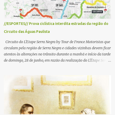
s
//ESPORTES// Prova ciclística interdita estradas da região do
Circuito das Águas Paulista
Circuito do L'Etape Serra Negra by Tour de France Motoristas que
circulam pela região de Serra Negra e cidades vizinhas devem ficar
atentos às alterações no trânsito durante a manhã e início da tarde
de domingo, 28 de junho, em razão da realização do L'Étape Serra
Negra by Tour de France presented by Nubank. Considerado o
principal circuito de ciclismo amador da América Latina, o evento
reunirá atletas de diferentes regiões do país e terá percursos
passando pelos municípios de Serra Negra, Amparo, Monte Alegre
do Sul, Lindoia e Socorro. Para garantir a segurança dos
participantes e do público, diversos trechos de rodovias e estradas
da região serão interditados temporariamente ao longo da prova.
A largada será na Rua Coronel Pedro Penteado, em Serra Negra,