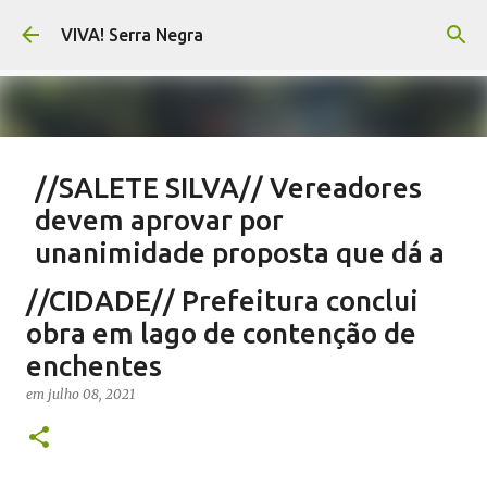
Pular para o conteúdo principal
VIVA! Serra Negra
//SALETE SILVA// Vereadores
devem aprovar por
unanimidade proposta que dá a
eles parte do Orçamento
//CIDADE// Prefeitura conclui
em
agosto 05, 2026
EMENDAS IMPOSITIVAS SERRA NEGRA
obra em lago de contenção de
NOTÍCIAS SERRA NEGRA
SALETE SILVA
VIVA! SERRA NEGRA
enchentes
0
em
julho 08, 2021