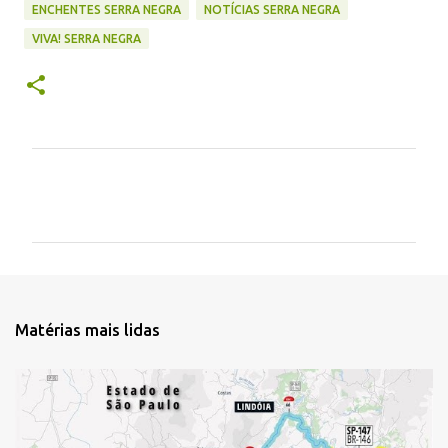
ENCHENTES SERRA NEGRA
NOTÍCIAS SERRA NEGRA
VIVA! SERRA NEGRA
C
o
m
e
n
t
Matérias mais lidas
á
r
i
o