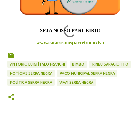
SEJA NOSSO PARCEIRO!
www.catarse.me/parceirodoviva
ANTONIO LUIGI ÍTALO FRANCHI
BIMBO
IRINEU SARAGIOTTO
NOTÍCIAS SERRA NEGRA
PAÇO MUNICIPAL SERRA NEGRA
POLÍTICA SERRA NEGRA
VIVA! SERRA NEGRA
C
o