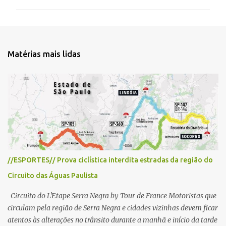
m
e
n
t
Matérias mais lidas
á
r
i
o
s
//ESPORTES// Prova ciclística interdita estradas da região do
Circuito das Águas Paulista
Circuito do L'Etape Serra Negra by Tour de France Motoristas que
circulam pela região de Serra Negra e cidades vizinhas devem ficar
atentos às alterações no trânsito durante a manhã e início da tarde