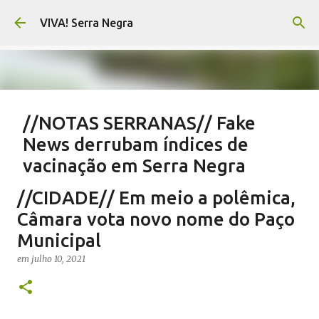
Pular para o conteúdo principal
VIVA! Serra Negra
//NOTAS SERRANAS// Fake
News derrubam índices de
vacinação em Serra Negra
em
agosto 07, 2026
CARLOS MOTTA
NOTAS SERRANAS
//CIDADE// Em meio a polêmica,
SALETE SILVA
SAÚDE SERRA NEGRA
VACINAÇÃO SERRA NEGRA
Câmara vota novo nome do Paço
VIVA! SERRA NEGRA NO AR
Municipal
0
em
julho 10, 2021