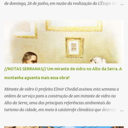
de domingo, 28 de junho, em razão da realização do L'Étape Serra
Negra by Tour de France presented by Nubank. Considerado o
principal circuito de ciclismo amador da América Latina, o evento
reunirá atletas de diferentes regiões do país e terá percursos
passando pelos municípios de Serra Negra, Amparo, Monte Alegre
do Sul, Lindoia e Socorro. Para garantir a segurança dos
participantes e do público, diversos trechos de rodovias e estradas
da região serão interditados temporariamente ao longo da prova.
A largada será na Rua Coronel Pedro Penteado, em Serra Negra,
para cerca de 2.000 ciclistas, às 6h30. De acordo com o
//NOTAS SERRANAS// Um mirante de vidro no Alto da Serra. A
cronograma da organização e de todas as prefeituras envolvidas,
montanha aguenta mais essa obra?
as interdições ocorrerão de forma programada e os trechos serão
reabertos gradativamente depois da pass...
Mirante de vidro O prefeito Elmir Chedid assinou esta semana a
ordem de serviço para a construção de um mirante de vidro no
Alto da Serra, uma das principais referências ambientais do
turismo da cidade, em meio à catástrofe climática que destruiu o
Estado do Rio Grande do Sul. A tragédia suscitou novamente o
debate sobre as mudanças climáticas e o impacto do colapso