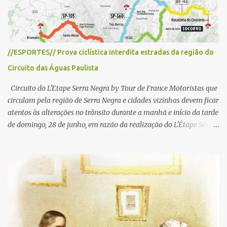
//ESPORTES// Prova ciclística interdita estradas da região do
Circuito das Águas Paulista
Circuito do L'Etape Serra Negra by Tour de France Motoristas que
circulam pela região de Serra Negra e cidades vizinhas devem ficar
atentos às alterações no trânsito durante a manhã e início da tarde
de domingo, 28 de junho, em razão da realização do L'Étape Serra
Negra by Tour de France presented by Nubank. Considerado o
principal circuito de ciclismo amador da América Latina, o evento
reunirá atletas de diferentes regiões do país e terá percursos
passando pelos municípios de Serra Negra, Amparo, Monte Alegre
do Sul, Lindoia e Socorro. Para garantir a segurança dos
participantes e do público, diversos trechos de rodovias e estradas
da região serão interditados temporariamente ao longo da prova.
A largada será na Rua Coronel Pedro Penteado, em Serra Negra,