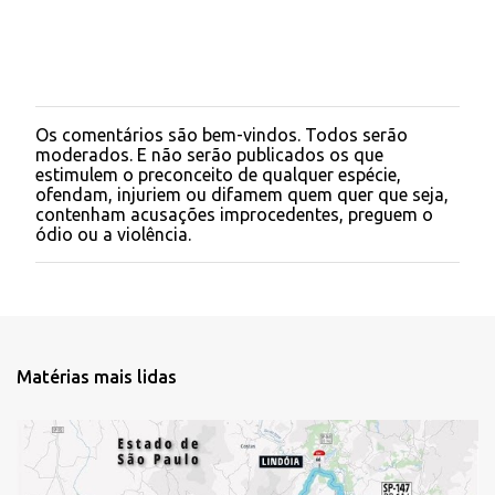
Os comentários são bem-vindos. Todos serão
P
moderados. E não serão publicados os que
o
estimulem o preconceito de qualquer espécie,
s
ofendam, injuriem ou difamem quem quer que seja,
t
contenham acusações improcedentes, preguem o
a
ódio ou a violência.
r
u
m
c
o
m
e
Matérias mais lidas
n
t
á
r
i
o