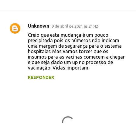
Unknown
9 de abril de 2021 às 21:42
C
Creio que esta mudança é um pouco
o
precipitada pois os números não indicam
uma margem de segurança para o sistema
m
hospitalar. Mas vamos torcer que os
e
insumos para as vacinas comecem a chegar
e que seja dado um up no processo de
n
vacinação. Vidas importam.
t
RESPONDER
á
r
i
o
s