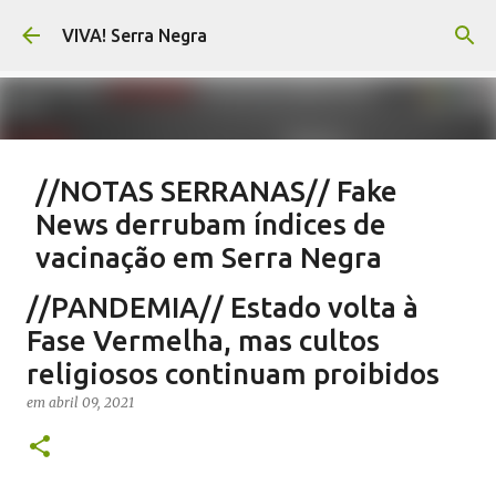
Pular para o conteúdo principal
VIVA! Serra Negra
//NOTAS SERRANAS// Fake
News derrubam índices de
vacinação em Serra Negra
em
agosto 07, 2026
CARLOS MOTTA
NOTAS SERRANAS
//PANDEMIA// Estado volta à
SALETE SILVA
SAÚDE SERRA NEGRA
VACINAÇÃO SERRA NEGRA
Fase Vermelha, mas cultos
VIVA! SERRA NEGRA NO AR
religiosos continuam proibidos
0
em
abril 09, 2021