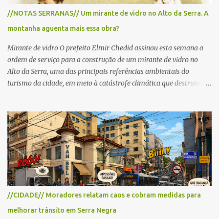
para cerca de 2.000 ciclistas, às 6h30. De acordo com o
//NOTAS SERRANAS// Um mirante de vidro no Alto da Serra. A
cronograma da organização e de todas as prefeituras envolvidas,
montanha aguenta mais essa obra?
as interdições ocorrerão de forma programada e os trechos serão
reabertos gradativamente depois da pass...
Mirante de vidro O prefeito Elmir Chedid assinou esta semana a
ordem de serviço para a construção de um mirante de vidro no
Alto da Serra, uma das principais referências ambientais do
turismo da cidade, em meio à catástrofe climática que destruiu o
Estado do Rio Grande do Sul. A tragédia suscitou novamente o
debate sobre as mudanças climáticas e o impacto do colapso
ambiental nas políticas públicas. Preservação permanente O Alto
da Serra está localizado em uma das Áreas de Preservação
Permanente no município, chamadas de APP no Código Florestal
Brasileiro, Lei nº 12.651/12. As APPS são protegidas com a função
ambiental de preservar os recursos hídricos, a paisagem, a
proteção do solo e a biodiversidade para assegurar a qualidade de
vida da população. No local já estão instaladas torres de
//CIDADE// Moradores relatam caos e cobram medidas para
transmissão de televisão e telefonia celular, contêineres de uso
melhorar trânsito em Serra Negra
comercial, sanitário público, pequenas construções e uma rampa