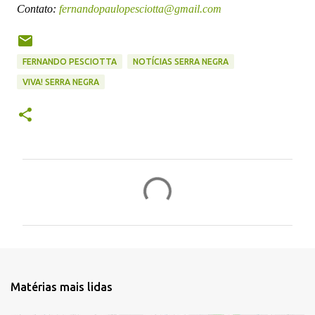
Contato:
fernandopaulopesciotta@gmail.com
FERNANDO PESCIOTTA
NOTÍCIAS SERRA NEGRA
VIVA! SERRA NEGRA
C
o
m
e
n
t
Matérias mais lidas
á