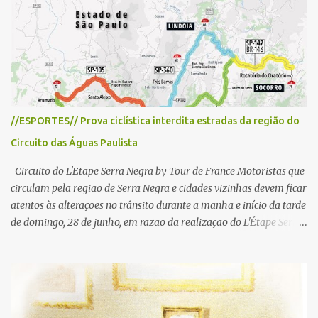
r
i
o
s
//ESPORTES// Prova ciclística interdita estradas da região do
Circuito das Águas Paulista
Circuito do L'Etape Serra Negra by Tour de France Motoristas que
circulam pela região de Serra Negra e cidades vizinhas devem ficar
atentos às alterações no trânsito durante a manhã e início da tarde
de domingo, 28 de junho, em razão da realização do L'Étape Serra
Negra by Tour de France presented by Nubank. Considerado o
principal circuito de ciclismo amador da América Latina, o evento
reunirá atletas de diferentes regiões do país e terá percursos
passando pelos municípios de Serra Negra, Amparo, Monte Alegre
do Sul, Lindoia e Socorro. Para garantir a segurança dos