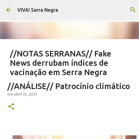
Pular para o conteúdo principal
VIVA! Serra Negra
//NOTAS SERRANAS// Fake
News derrubam índices de
vacinação em Serra Negra
em
agosto 07, 2026
CARLOS MOTTA
NOTAS SERRANAS
//ANÁLISE// Patrocínio climático
SALETE SILVA
SAÚDE SERRA NEGRA
VACINAÇÃO SERRA NEGRA
em
abril 16, 2021
VIVA! SERRA NEGRA NO AR
0