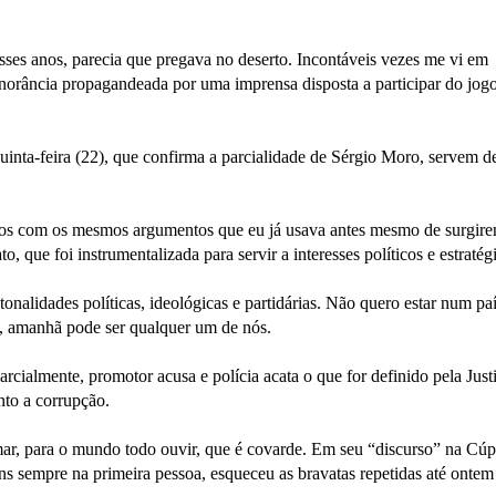
sses anos, parecia que pregava no deserto. Incontáveis vezes me vi em
norância propagandeada por uma imprensa disposta a participar do jog
uinta-feira (22), que confirma a parcialidade de Sérgio Moro, servem d
stros com os mesmos argumentos que eu já usava antes mesmo de surgir
 que foi instrumentalizada para servir a interesses políticos e estratég
onalidades políticas, ideológicas e partidárias. Não quero estar num pa
a, amanhã pode ser qualquer um de nós.
arcialmente, promotor acusa e polícia acata o que for definido pela Justi
nto a corrupção.
ar, para o mundo todo ouvir, que é covarde. Em seu “discurso” na Cúp
s sempre na primeira pessoa, esqueceu as bravatas repetidas até ontem