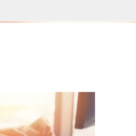
Pular para o conteúdo principal
es devem aprovar por unanimidade
te do Orçamento
NOTÍCIAS SERRA NEGRA
SALETE SILVA
VIVA! SERRA NEGRA