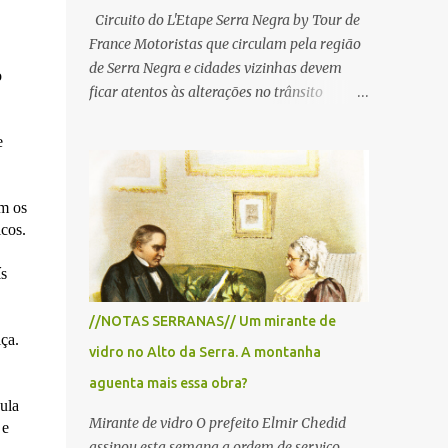
Circuito do L'Etape Serra Negra by Tour de
France Motoristas que circulam pela região
de Serra Negra e cidades vizinhas devem
o
ficar atentos às alterações no trânsito
durante a manhã e início da tarde de
domingo, 28 de junho, em razão da
e
realização do L'Étape Serra Negra by Tour
de France presented by Nubank.
em os
Considerado o principal circuito de ciclismo
icos.
amador da América Latina, o evento reunirá
atletas de diferentes regiões do país e terá
ís
percursos passando pelos municípios de
Serra Negra, Amparo, Monte Alegre do Sul,
//NOTAS SERRANAS// Um mirante de
Lindoia e Socorro. Para garantir a segurança
ça.
vidro no Alto da Serra. A montanha
dos participantes e do público, diversos
trechos de rodovias e estradas da região
aguenta mais essa obra?
serão interditados temporariamente ao
ula
Mirante de vidro O prefeito Elmir Chedid
longo da prova. A largada será na Rua
 e
assinou esta semana a ordem de serviço