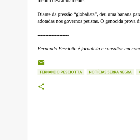
mentiu descaradamente.
Diante da pressão “globalista”, deu uma banana par
adotadas nos governos petistas. O genocida prova d
--------------------
Fernando Pesciotta é jornalista e consultor em co
FERNANDO PESCIOTTA
NOTÍCIAS SERRA NEGRA
C
o