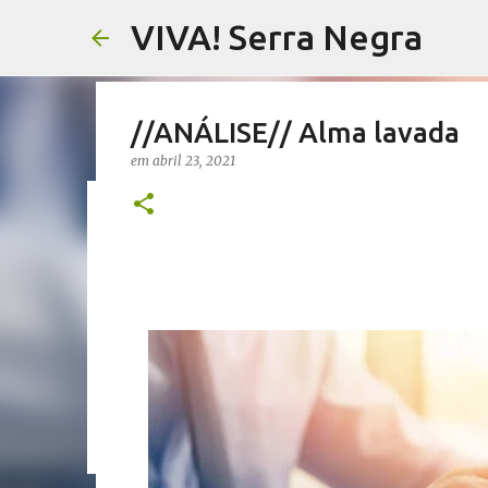
VIVA! Serra Negra
//ANÁLISE// Alma lavada
em
abril 23, 2021
//SALETE SILVA// Vereador
proposta que dá a eles par
em
agosto 05, 2026
EMENDAS IMPOSITIVAS SERRA NEGRA
0