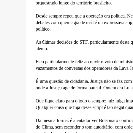
orquestrado longe do território brasileiro.
Desde sempre repeti que a operação era política. Ne
debates com quem agia de má-fé ou expressava a ig
político.
As últimas decisões do STF, particularmente desta q
alento.
Fico particularmente feliz ao ouvir o voto de mini
vazamentos de conversas dos operadores da Lava Jato,
É uma questão de cidadania. Justiça não se faz com t
onde a Justiça age de forma parcial. Ontem era Lul
Que fique claro para o todo o sempre: juiz julga imp
Qualquer coisa que fuja desse script é tão ilegal qua
Da mesma forma, é alentador ver Bolsonaro confirm
do Clima, sem esconder o tom autoritário, com orden