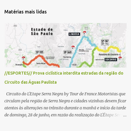
n
t
Matérias mais lidas
á
r
i
o
s
//ESPORTES// Prova ciclística interdita estradas da região do
Circuito das Águas Paulista
Circuito do L'Etape Serra Negra by Tour de France Motoristas que
circulam pela região de Serra Negra e cidades vizinhas devem ficar
atentos às alterações no trânsito durante a manhã e início da tarde
de domingo, 28 de junho, em razão da realização do L'Étape Serra
Negra by Tour de France presented by Nubank. Considerado o
principal circuito de ciclismo amador da América Latina, o evento