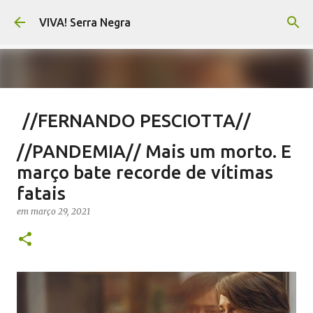
Pular para o conteúdo principal
VIVA! Serra Negra
//FERNANDO PESCIOTTA//
Encurtando caminho
//PANDEMIA// Mais um morto. E
em
agosto 06, 2026
FERNANDO PESCIOTTA
março bate recorde de vítimas
NOTÍCIAS SERRA NEGRA
VIVA! SERRA NEGRA
fatais
0
em
março 29, 2021