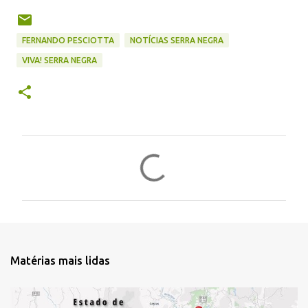
FERNANDO PESCIOTTA
NOTÍCIAS SERRA NEGRA
VIVA! SERRA NEGRA
C
o
m
e
n
t
Matérias mais lidas
á
r