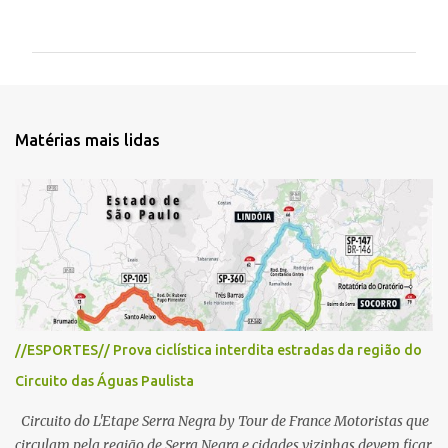
o
m
e
n
t
Matérias mais lidas
á
r
i
o
s
//ESPORTES// Prova ciclística interdita estradas da região do
Circuito das Águas Paulista
Circuito do L'Etape Serra Negra by Tour de France Motoristas que
circulam pela região de Serra Negra e cidades vizinhas devem ficar