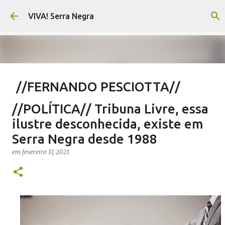
Pular para o conteúdo principal
VIVA! Serra Negra
//FERNANDO PESCIOTTA//
Encurtando caminho
//POLÍTICA// Tribuna Livre, essa
em
agosto 06, 2026
FERNANDO PESCIOTTA
ilustre desconhecida, existe em
NOTÍCIAS SERRA NEGRA
VIVA! SERRA NEGRA
Serra Negra desde 1988
0
em
fevereiro 17, 2021