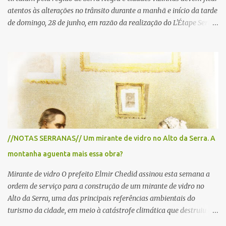
atentos às alterações no trânsito durante a manhã e início da tarde
de domingo, 28 de junho, em razão da realização do L'Étape Serra
Negra by Tour de France presented by Nubank. Considerado o
principal circuito de ciclismo amador da América Latina, o evento
reunirá atletas de diferentes regiões do país e terá percursos
passando pelos municípios de Serra Negra, Amparo, Monte Alegre
do Sul, Lindoia e Socorro. Para garantir a segurança dos
participantes e do público, diversos trechos de rodovias e estradas
da região serão interditados temporariamente ao longo da prova.
A largada será na Rua Coronel Pedro Penteado, em Serra Negra,
para cerca de 2.000 ciclistas, às 6h30. De acordo com o
//NOTAS SERRANAS// Um mirante de vidro no Alto da Serra. A
cronograma da organização e de todas as prefeituras envolvidas,
montanha aguenta mais essa obra?
as interdições ocorrerão de forma programada e os trechos serão
reabertos gradativamente depois da pass...
Mirante de vidro O prefeito Elmir Chedid assinou esta semana a
ordem de serviço para a construção de um mirante de vidro no
Alto da Serra, uma das principais referências ambientais do
turismo da cidade, em meio à catástrofe climática que destruiu o
Estado do Rio Grande do Sul. A tragédia suscitou novamente o