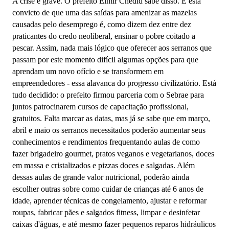
A crise é grave. O prefeito Elmir Chedid sabe disso. E está
convicto de que uma das saídas para amenizar as mazelas
causadas pelo desemprego é, como dizem dez entre dez
praticantes do credo neoliberal, ensinar o pobre coitado a
pescar. Assim, nada mais lógico que oferecer aos serranos que
passam por este momento difícil algumas opções para que
aprendam um novo ofício e se transformem em
empreendedores - essa alavanca do progresso civilizatório. Está
tudo decidido: o prefeito firmou parceria com o Sebrae para
juntos patrocinarem cursos de capacitação profissional,
gratuitos. Falta marcar as datas, mas já se sabe que em março,
abril e maio os serranos necessitados poderão aumentar seus
conhecimentos e rendimentos frequentando aulas de como
fazer brigadeiro gourmet, pratos veganos e vegetarianos, doces
em massa e cristalizados e pizzas doces e salgadas. Além
dessas aulas de grande valor nutricional, poderão ainda
escolher outras sobre como cuidar de crianças até 6 anos de
idade, aprender técnicas de congelamento, ajustar e reformar
roupas, fabricar pães e salgados fitness, limpar e desinfetar
caixas d'águas, e até mesmo fazer pequenos reparos hidráulicos