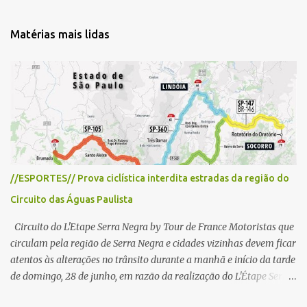
n
t
Matérias mais lidas
á
r
i
o
s
//ESPORTES// Prova ciclística interdita estradas da região do
Circuito das Águas Paulista
Circuito do L'Etape Serra Negra by Tour de France Motoristas que
circulam pela região de Serra Negra e cidades vizinhas devem ficar
atentos às alterações no trânsito durante a manhã e início da tarde
de domingo, 28 de junho, em razão da realização do L'Étape Serra
Negra by Tour de France presented by Nubank. Considerado o