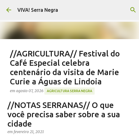
Pular para o conteúdo principal
VIVA! Serra Negra
//AGRICULTURA// Festival do
Café Especial celebra
centenário da visita de Marie
Curie a Águas de Lindoia
em
agosto 07, 2026
AGRICULTURA SERRA NEGRA
CAFÉ SERRA NEGRA
CAFEICULTURA SERRA NEGRA
//NOTAS SERRANAS// O que
FESTIVAL CAFÉ ÁGUAS DE LINDOIA
NOTÍCIAS SERRA NEGRA
você precisa saber sobre a sua
VIVA! SERRA NEGRA
cidade
0
em
fevereiro 21, 2021