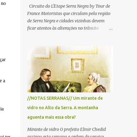
 no
Circuito do L'Etape Serra Negra by Tour de
France Motoristas que circulam pela região
de Serra Negra e cidades vizinhas devem
ficar atentos às alterações no trânsito
durante a manhã e início da tarde de
domingo, 28 de junho, em razão da
realização do L'Étape Serra Negra by Tour
de France presented by Nubank.
çar
Considerado o principal circuito de ciclismo
amador da América Latina, o evento reunirá
atletas de diferentes regiões do país e terá
e a
percursos passando pelos municípios de
Serra Negra, Amparo, Monte Alegre do Sul,
//NOTAS SERRANAS// Um mirante de
Lindoia e Socorro. Para garantir a segurança
vidro no Alto da Serra. A montanha
dos participantes e do público, diversos
ia
trechos de rodovias e estradas da região
aguenta mais essa obra?
serão interditados temporariamente ao
Mirante de vidro O prefeito Elmir Chedid
longo da prova. A largada será na Rua
assinou esta semana a ordem de serviço
ai ter