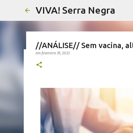
VIVA! Serra Negra
//ANÁLISE// Sem vacina, al
em
fevereiro 19, 2021
//NOTAS SERRANAS// Fake N
Serra Negra
em
agosto 07, 2026
CARLOS MOTTA
NOTAS SERRANAS
VIVA! SERRA NEGRA NO AR
0