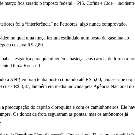
de março fica zerado o imposto federal – PIS, Cofins e Cide – incidente
eriores foi a “interferência” na Petrobras, algo nunca comprovado.
 vídeo no qual uma moça faz um escândalo num posto de gasolina ao
à época custava R$ 2,80.
 babas, esganiça para que ninguém abasteça seus carros, de forma a for
idente Dilma Rousseff.
do a ANP, embora tenha posto cobrando até R$ 5,60, não se sabe o qu
sel custa R$ 3,87, também em média indicada pela Agência Nacional do
as a preocupação do capitão cloroquina é com os caminhoneiros. Ele hav
mpre. Os donos de frota seguraram as pontas, mas os autônomos já
.
o pela Petrobras “fora da curva” e “excessivo”. Disse que a medida “v