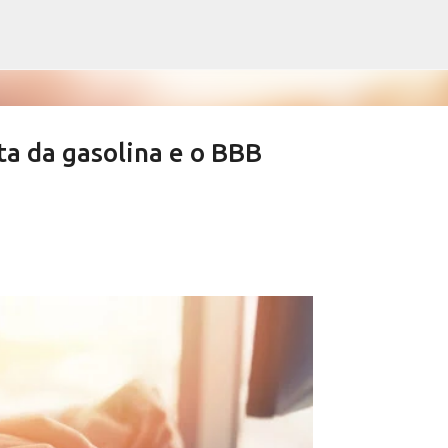
Pular para o conteúdo principal
ta da gasolina e o BBB
ews derrubam índices de vacinação
SALETE SILVA
SAÚDE SERRA NEGRA
VACINAÇÃO SERRA NEGRA