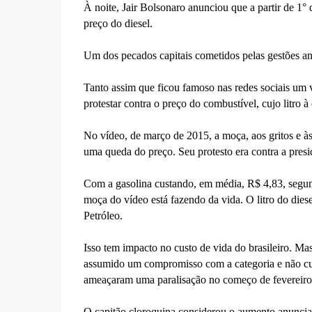
À noite, Jair Bolsonaro anunciou que a partir de 1° 
preço do diesel.
Um dos pecados capitais cometidos pelas gestões ant
Tanto assim que ficou famoso nas redes sociais um
protestar contra o preço do combustível, cujo litro 
No vídeo, de março de 2015, a moça, aos gritos e às
uma queda do preço. Seu protesto era contra a pres
Com a gasolina custando, em média, R$ 4,83, segun
moça do vídeo está fazendo da vida. O litro do die
Petróleo.
Isso tem impacto no custo de vida do brasileiro. M
assumido um compromisso com a categoria e não cu
ameaçaram uma paralisação no começo de fevereiro
O capitão cloroquina considerou o aumento anunciad