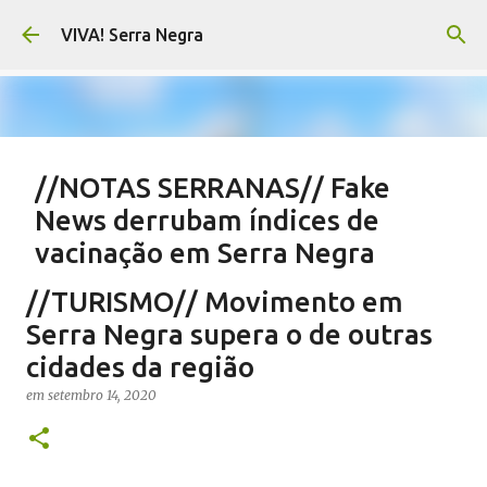
Pular para o conteúdo principal
VIVA! Serra Negra
//NOTAS SERRANAS// Fake
News derrubam índices de
vacinação em Serra Negra
em
agosto 07, 2026
CARLOS MOTTA
NOTAS SERRANAS
//TURISMO// Movimento em
SALETE SILVA
SAÚDE SERRA NEGRA
VACINAÇÃO SERRA NEGRA
Serra Negra supera o de outras
VIVA! SERRA NEGRA NO AR
cidades da região
0
em
setembro 14, 2020