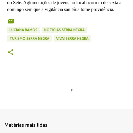
do Sete. Aglomerações de jovens no local ocorrem de sexta a
domingo sem que a vigilância sanitária tome providência.
LUCIANA RAMOS
NOTÍCIAS SERRA NEGRA
TURISMO SERRA NEGRA
VIVA! SERRA NEGRA
C
o
m
e
n
t
Matérias mais lidas
á