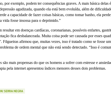
ão, por exemplo, podem ter consequências graves. A mais básica delas é
depressão agudizada, quando ela está bem evoluída, além de dificuldad
perde a capacidade de fazer coisas básicas, como tomar banho, ela perde
 a vida fosse insossa para o deprimido.”
 resultar em doenças cardíacas, coronarianas, possíveis enfartes, gastrit
tação fica desbalanceada. Muita coisa pode ser causada por esses quad
. Filgueiras afirmou que, muitas vezes, isso é tratado como se fosse um
 problema de ordem mental que não está sendo detectado. “Isso é comu
s são mais propensas do que os homens a sofrer com estresse e ansieda
pia pela internet apresentou índices menores desses dois problemas.
VA! SERRA NEGRA