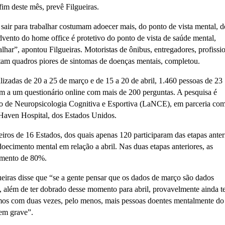
fim deste mês, prevê Filgueiras.
sair para trabalhar costumam adoecer mais, do ponto de vista mental, 
ento do home office é protetivo do ponto de vista de saúde mental,
har”, apontou Filgueiras. Motoristas de ônibus, entregadores, profissi
ntam quadros piores de sintomas de doenças mentais, completou.
alizadas de 20 a 25 de março e de 15 a 20 de abril, 1.460 pessoas de 23
am a um questionário online com mais de 200 perguntas. A pesquisa é
rio de Neuropsicologia Cognitiva e Esportiva (LaNCE), em parceria co
aven Hospital, dos Estados Unidos.
leiros de 16 Estados, dos quais apenas 120 participaram das etapas anter
ecimento mental em relação a abril. Nas duas etapas anteriores, as
aumento de 80%.
eiras disse que “se a gente pensar que os dados de março são dados
a, além de ter dobrado desse momento para abril, provavelmente ainda t
amos com duas vezes, pelo menos, mais pessoas doentes mentalmente do
em grave”.