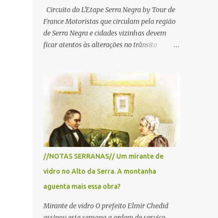
Circuito do L'Etape Serra Negra by Tour de
France Motoristas que circulam pela região
de Serra Negra e cidades vizinhas devem
ficar atentos às alterações no trânsito
durante a manhã e início da tarde de
domingo, 28 de junho, em razão da
realização do L'Étape Serra Negra by Tour
de France presented by Nubank.
Considerado o principal circuito de ciclismo
amador da América Latina, o evento reunirá
atletas de diferentes regiões do país e terá
percursos passando pelos municípios de
Serra Negra, Amparo, Monte Alegre do Sul,
//NOTAS SERRANAS// Um mirante de
Lindoia e Socorro. Para garantir a segurança
vidro no Alto da Serra. A montanha
dos participantes e do público, diversos
trechos de rodovias e estradas da região
aguenta mais essa obra?
serão interditados temporariamente ao
Mirante de vidro O prefeito Elmir Chedid
longo da prova. A largada será na Rua
assinou esta semana a ordem de serviço