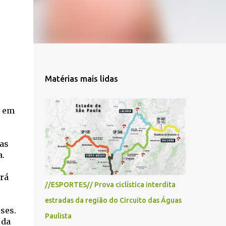
Matérias mais lidas
o em
as
a.
erá
//ESPORTES// Prova ciclística interdita
estradas da região do Circuito das Águas
ses.
Paulista
 da