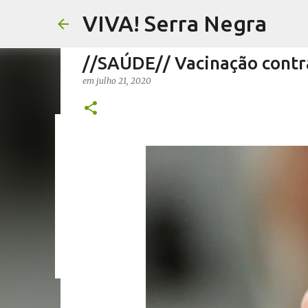
VIVA! Serra Negra
//SAÚDE// Vacinação contr
em
julho 21, 2020
//FERNANDO PESCIOTTA// 
em
agosto 06, 2026
FERNANDO PESCIOTTA
NOTÍCIAS SE
0