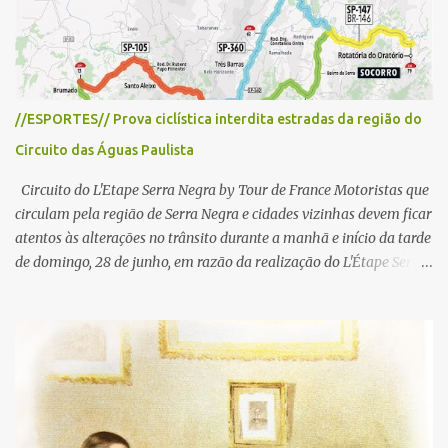
o
s
//ESPORTES// Prova ciclística interdita estradas da região do
Circuito das Águas Paulista
Circuito do L'Etape Serra Negra by Tour de France Motoristas que
circulam pela região de Serra Negra e cidades vizinhas devem ficar
atentos às alterações no trânsito durante a manhã e início da tarde
de domingo, 28 de junho, em razão da realização do L'Étape Serra
Negra by Tour de France presented by Nubank. Considerado o
principal circuito de ciclismo amador da América Latina, o evento
reunirá atletas de diferentes regiões do país e terá percursos
passando pelos municípios de Serra Negra, Amparo, Monte Alegre
do Sul, Lindoia e Socorro. Para garantir a segurança dos
participantes e do público, diversos trechos de rodovias e estradas
da região serão interditados temporariamente ao longo da prova.