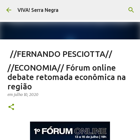
Pular para o conteúdo principal
VIVA! Serra Negra
//FERNANDO PESCIOTTA//
Território livre para mentiras
//ECONOMIA// Fórum online
em
agosto 10, 2026
FERNANDO PESCIOTTA
debate retomada econômica na
NOTÍCIAS SERRA NEGRA
VIVA! SERRA NEGRA
região
0
em
julho 10, 2020