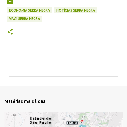
ECONOMIA SERRA NEGRA
NOTÍCIAS SERRA NEGRA
VIVA! SERRA NEGRA
C
o
m
e
n
t
Matérias mais lidas
á
r
i