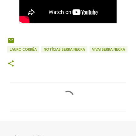
LAURO CORRÊA
NOTÍCIAS SERRA NEGRA
VIVA! SERRA NEGRA
C
o
m
e
n
t