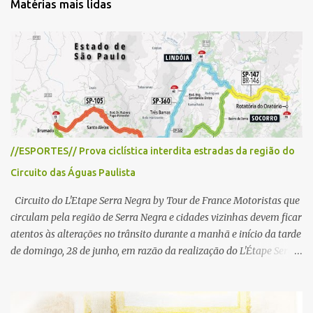
Matérias mais lidas
á
r
i
o
s
//ESPORTES// Prova ciclística interdita estradas da região do
Circuito das Águas Paulista
Circuito do L'Etape Serra Negra by Tour de France Motoristas que
circulam pela região de Serra Negra e cidades vizinhas devem ficar
atentos às alterações no trânsito durante a manhã e início da tarde
de domingo, 28 de junho, em razão da realização do L'Étape Serra
Negra by Tour de France presented by Nubank. Considerado o
principal circuito de ciclismo amador da América Latina, o evento
reunirá atletas de diferentes regiões do país e terá percursos