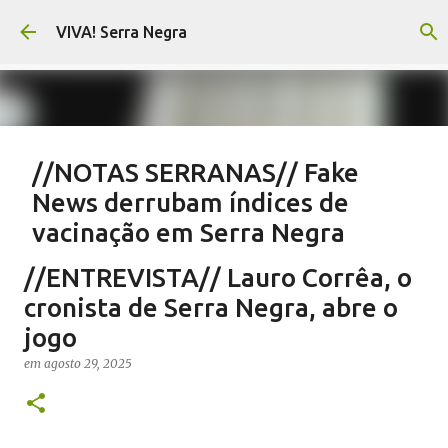
Pular para o conteúdo principal
VIVA! Serra Negra
//NOTAS SERRANAS// Fake
News derrubam índices de
vacinação em Serra Negra
em
agosto 07, 2026
CARLOS MOTTA
NOTAS SERRANAS
//ENTREVISTA// Lauro Corrêa, o
SALETE SILVA
SAÚDE SERRA NEGRA
VACINAÇÃO SERRA NEGRA
cronista de Serra Negra, abre o
VIVA! SERRA NEGRA NO AR
jogo
0
em
agosto 29, 2025