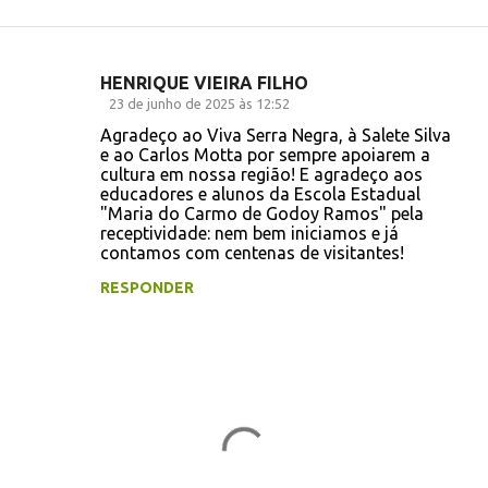
HENRIQUE VIEIRA FILHO
C
23 de junho de 2025 às 12:52
o
Agradeço ao Viva Serra Negra, à Salete Silva
e ao Carlos Motta por sempre apoiarem a
m
cultura em nossa região! E agradeço aos
e
educadores e alunos da Escola Estadual
"Maria do Carmo de Godoy Ramos" pela
n
receptividade: nem bem iniciamos e já
t
contamos com centenas de visitantes!
á
RESPONDER
r
i
o
s