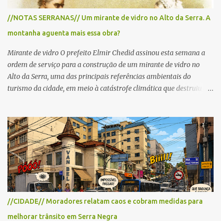
para cerca de 2.000 ciclistas, às 6h30. De acordo com o
//NOTAS SERRANAS// Um mirante de vidro no Alto da Serra. A
cronograma da organização e de todas as prefeituras envolvidas,
montanha aguenta mais essa obra?
as interdições ocorrerão de forma programada e os trechos serão
reabertos gradativamente depois da pass...
Mirante de vidro O prefeito Elmir Chedid assinou esta semana a
ordem de serviço para a construção de um mirante de vidro no
Alto da Serra, uma das principais referências ambientais do
turismo da cidade, em meio à catástrofe climática que destruiu o
Estado do Rio Grande do Sul. A tragédia suscitou novamente o
debate sobre as mudanças climáticas e o impacto do colapso
ambiental nas políticas públicas. Preservação permanente O Alto
da Serra está localizado em uma das Áreas de Preservação
Permanente no município, chamadas de APP no Código Florestal
Brasileiro, Lei nº 12.651/12. As APPS são protegidas com a função
ambiental de preservar os recursos hídricos, a paisagem, a
proteção do solo e a biodiversidade para assegurar a qualidade de
vida da população. No local já estão instaladas torres de
//CIDADE// Moradores relatam caos e cobram medidas para
transmissão de televisão e telefonia celular, contêineres de uso
melhorar trânsito em Serra Negra
comercial, sanitário público, pequenas construções e uma rampa