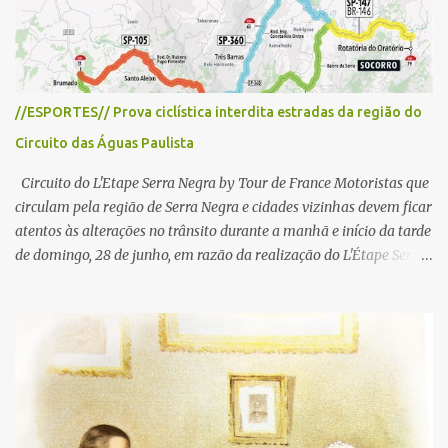
//ESPORTES// Prova ciclística interdita estradas da região do
Circuito das Águas Paulista
Circuito do L'Etape Serra Negra by Tour de France Motoristas que
circulam pela região de Serra Negra e cidades vizinhas devem ficar
atentos às alterações no trânsito durante a manhã e início da tarde
de domingo, 28 de junho, em razão da realização do L'Étape Serra
Negra by Tour de France presented by Nubank. Considerado o
principal circuito de ciclismo amador da América Latina, o evento
reunirá atletas de diferentes regiões do país e terá percursos
passando pelos municípios de Serra Negra, Amparo, Monte Alegre
do Sul, Lindoia e Socorro. Para garantir a segurança dos
participantes e do público, diversos trechos de rodovias e estradas
da região serão interditados temporariamente ao longo da prova.
A largada será na Rua Coronel Pedro Penteado, em Serra Negra,