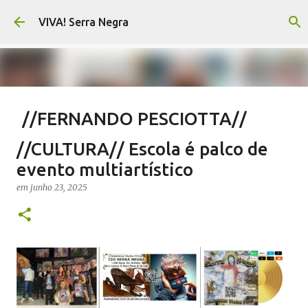
Pular para o conteúdo principal
VIVA! Serra Negra
//FERNANDO PESCIOTTA//
Encurtando caminho
//CULTURA// Escola é palco de
em
agosto 06, 2026
FERNANDO PESCIOTTA
evento multiartístico
NOTÍCIAS SERRA NEGRA
VIVA! SERRA NEGRA
em
junho 23, 2025
0