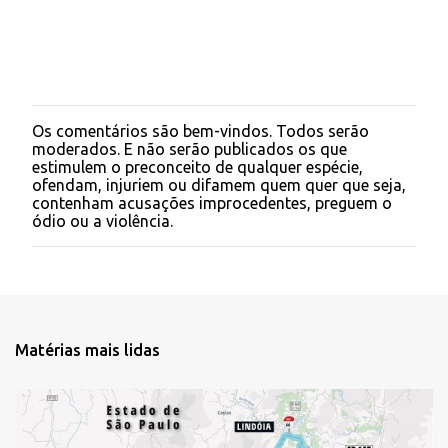
Os comentários são bem-vindos. Todos serão
P
moderados. E não serão publicados os que
o
estimulem o preconceito de qualquer espécie,
s
ofendam, injuriem ou difamem quem quer que seja,
t
contenham acusações improcedentes, preguem o
a
ódio ou a violência.
r
u
m
c
o
m
e
Matérias mais lidas
n
t
á
r
i
o