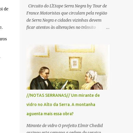
Circuito do L'Etape Serra Negra by Tour de
oi de
France Motoristas que circulam pela região
de Serra Negra e cidades vizinhas devem
e.
ficar atentos às alterações no trânsito
durante a manhã e início da tarde de
uros
domingo, 28 de junho, em razão da
realização do L'Étape Serra Negra by Tour
de France presented by Nubank.
o
Considerado o principal circuito de ciclismo
amador da América Latina, o evento reunirá
atletas de diferentes regiões do país e terá
percursos passando pelos municípios de
Serra Negra, Amparo, Monte Alegre do Sul,
//NOTAS SERRANAS// Um mirante de
Lindoia e Socorro. Para garantir a segurança
vidro no Alto da Serra. A montanha
dos participantes e do público, diversos
trechos de rodovias e estradas da região
aguenta mais essa obra?
serão interditados temporariamente ao
Mirante de vidro O prefeito Elmir Chedid
longo da prova. A largada será na Rua
assinou esta semana a ordem de serviço