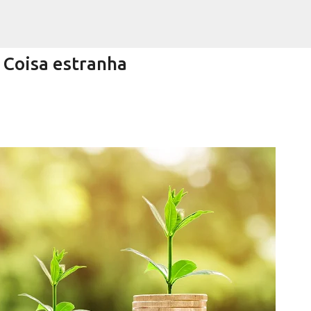
Pular para o conteúdo principal
Coisa estranha
Encurtando caminho
RRA NEGRA
VIVA! SERRA NEGRA