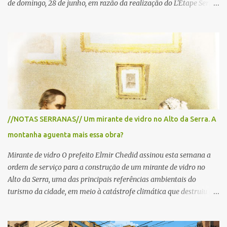
de domingo, 28 de junho, em razão da realização do L'Étape Serra
Negra by Tour de France presented by Nubank. Considerado o
principal circuito de ciclismo amador da América Latina, o evento
reunirá atletas de diferentes regiões do país e terá percursos
passando pelos municípios de Serra Negra, Amparo, Monte Alegre
do Sul, Lindoia e Socorro. Para garantir a segurança dos
participantes e do público, diversos trechos de rodovias e estradas
da região serão interditados temporariamente ao longo da prova.
A largada será na Rua Coronel Pedro Penteado, em Serra Negra,
para cerca de 2.000 ciclistas, às 6h30. De acordo com o
//NOTAS SERRANAS// Um mirante de vidro no Alto da Serra. A
cronograma da organização e de todas as prefeituras envolvidas,
montanha aguenta mais essa obra?
as interdições ocorrerão de forma programada e os trechos serão
reabertos gradativamente depois da pass...
Mirante de vidro O prefeito Elmir Chedid assinou esta semana a
ordem de serviço para a construção de um mirante de vidro no
Alto da Serra, uma das principais referências ambientais do
turismo da cidade, em meio à catástrofe climática que destruiu o
Estado do Rio Grande do Sul. A tragédia suscitou novamente o
debate sobre as mudanças climáticas e o impacto do colapso