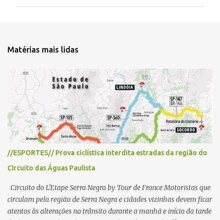
m
e
n
t
Matérias mais lidas
á
r
i
o
s
//ESPORTES// Prova ciclística interdita estradas da região do
Circuito das Águas Paulista
Circuito do L'Etape Serra Negra by Tour de France Motoristas que
circulam pela região de Serra Negra e cidades vizinhas devem ficar
atentos às alterações no trânsito durante a manhã e início da tarde