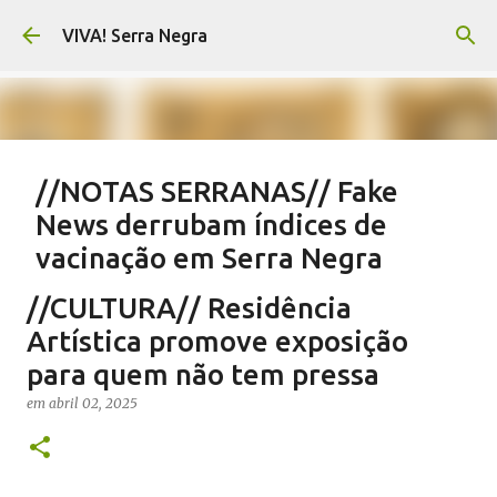
Pular para o conteúdo principal
VIVA! Serra Negra
//NOTAS SERRANAS// Fake
News derrubam índices de
vacinação em Serra Negra
em
agosto 07, 2026
CARLOS MOTTA
NOTAS SERRANAS
//CULTURA// Residência
SALETE SILVA
SAÚDE SERRA NEGRA
VACINAÇÃO SERRA NEGRA
Artística promove exposição
VIVA! SERRA NEGRA NO AR
para quem não tem pressa
0
em
abril 02, 2025