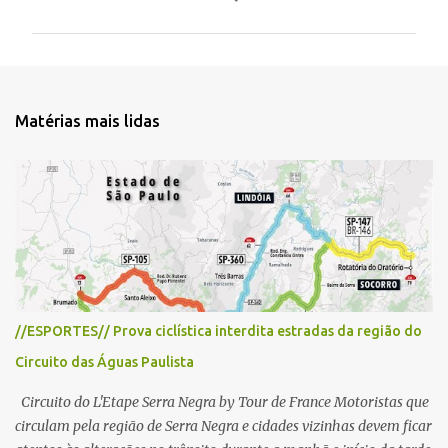
m
e
n
t
Matérias mais lidas
á
r
i
o
s
//ESPORTES// Prova ciclística interdita estradas da região do
Circuito das Águas Paulista
Circuito do L'Etape Serra Negra by Tour de France Motoristas que
circulam pela região de Serra Negra e cidades vizinhas devem ficar