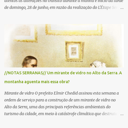
atentos às alterações no trânsito durante a manhã e início da tarde
de domingo, 28 de junho, em razão da realização do L'Étape Serra
Negra by Tour de France presented by Nubank. Considerado o
principal circuito de ciclismo amador da América Latina, o evento
reunirá atletas de diferentes regiões do país e terá percursos
passando pelos municípios de Serra Negra, Amparo, Monte Alegre
do Sul, Lindoia e Socorro. Para garantir a segurança dos
participantes e do público, diversos trechos de rodovias e estradas
da região serão interditados temporariamente ao longo da prova.
A largada será na Rua Coronel Pedro Penteado, em Serra Negra,
para cerca de 2.000 ciclistas, às 6h30. De acordo com o
//NOTAS SERRANAS// Um mirante de vidro no Alto da Serra. A
cronograma da organização e de todas as prefeituras envolvidas,
montanha aguenta mais essa obra?
as interdições ocorrerão de forma programada e os trechos serão
reabertos gradativamente depois da pass...
Mirante de vidro O prefeito Elmir Chedid assinou esta semana a
ordem de serviço para a construção de um mirante de vidro no
Alto da Serra, uma das principais referências ambientais do
turismo da cidade, em meio à catástrofe climática que destruiu o
Estado do Rio Grande do Sul. A tragédia suscitou novamente o
debate sobre as mudanças climáticas e o impacto do colapso