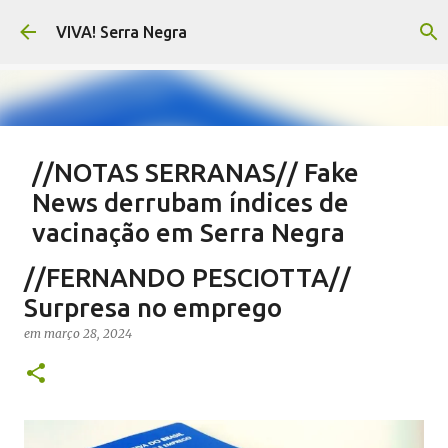
Pular para o conteúdo principal
VIVA! Serra Negra
//NOTAS SERRANAS// Fake
News derrubam índices de
vacinação em Serra Negra
em
agosto 07, 2026
CARLOS MOTTA
NOTAS SERRANAS
//FERNANDO PESCIOTTA//
SALETE SILVA
SAÚDE SERRA NEGRA
VACINAÇÃO SERRA NEGRA
Surpresa no emprego
VIVA! SERRA NEGRA NO AR
em
março 28, 2024
0