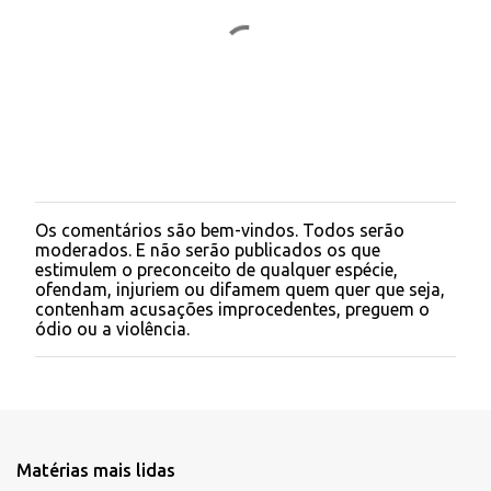
r
i
o
s
Os comentários são bem-vindos. Todos serão
P
moderados. E não serão publicados os que
o
estimulem o preconceito de qualquer espécie,
s
ofendam, injuriem ou difamem quem quer que seja,
t
contenham acusações improcedentes, preguem o
a
ódio ou a violência.
r
u
m
c
o
m
e
Matérias mais lidas
n