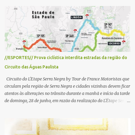
t
á
r
i
o
//ESPORTES// Prova ciclística interdita estradas da região do
Circuito das Águas Paulista
Circuito do L'Etape Serra Negra by Tour de France Motoristas que
circulam pela região de Serra Negra e cidades vizinhas devem ficar
atentos às alterações no trânsito durante a manhã e início da tarde
de domingo, 28 de junho, em razão da realização do L'Étape Serra
Negra by Tour de France presented by Nubank. Considerado o
principal circuito de ciclismo amador da América Latina, o evento
reunirá atletas de diferentes regiões do país e terá percursos
passando pelos municípios de Serra Negra, Amparo, Monte Alegre