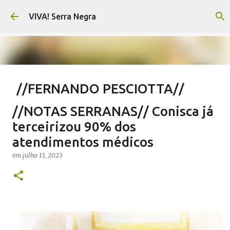
Pular para o conteúdo principal
VIVA! Serra Negra
//FERNANDO PESCIOTTA//
Território livre para mentiras
//NOTAS SERRANAS// Conisca já
em
agosto 10, 2026
FERNANDO PESCIOTTA
terceirizou 90% dos
NOTÍCIAS SERRA NEGRA
VIVA! SERRA NEGRA
atendimentos médicos
0
em
julho 13, 2023