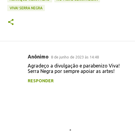
VIVA! SERRA NEGRA
Anônimo
8 de junho de 2023 às 14:48
C
Agradeço a divulgação e parabenizo Viva!
o
Serra Negra por sempre apoiar as artes!
m
RESPONDER
e
n
t
á
r
i