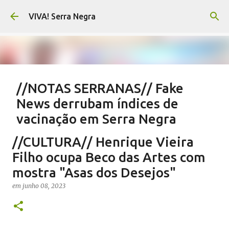
Pular para o conteúdo principal
VIVA! Serra Negra
//NOTAS SERRANAS// Fake
News derrubam índices de
vacinação em Serra Negra
em
agosto 07, 2026
CARLOS MOTTA
NOTAS SERRANAS
//CULTURA// Henrique Vieira
SALETE SILVA
SAÚDE SERRA NEGRA
VACINAÇÃO SERRA NEGRA
Filho ocupa Beco das Artes com
VIVA! SERRA NEGRA NO AR
mostra "Asas dos Desejos"
0
em
junho 08, 2023