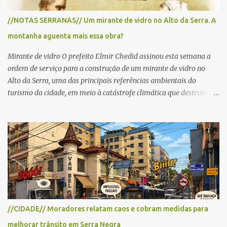
A largada será na Rua Coronel Pedro Penteado, em Serra Negra,
para cerca de 2.000 ciclistas, às 6h30. De acordo com o
//NOTAS SERRANAS// Um mirante de vidro no Alto da Serra. A
cronograma da organização e de todas as prefeituras envolvidas,
montanha aguenta mais essa obra?
as interdições ocorrerão de forma programada e os trechos serão
reabertos gradativamente depois da pass...
Mirante de vidro O prefeito Elmir Chedid assinou esta semana a
ordem de serviço para a construção de um mirante de vidro no
Alto da Serra, uma das principais referências ambientais do
turismo da cidade, em meio à catástrofe climática que destruiu o
Estado do Rio Grande do Sul. A tragédia suscitou novamente o
debate sobre as mudanças climáticas e o impacto do colapso
ambiental nas políticas públicas. Preservação permanente O Alto
da Serra está localizado em uma das Áreas de Preservação
Permanente no município, chamadas de APP no Código Florestal
Brasileiro, Lei nº 12.651/12. As APPS são protegidas com a função
ambiental de preservar os recursos hídricos, a paisagem, a
proteção do solo e a biodiversidade para assegurar a qualidade de
vida da população. No local já estão instaladas torres de
//CIDADE// Moradores relatam caos e cobram medidas para
transmissão de televisão e telefonia celular, contêineres de uso
melhorar trânsito em Serra Negra
comercial, sanitário público, pequenas construções e uma rampa