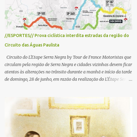
//ESPORTES// Prova ciclística interdita estradas da região do
Circuito das Águas Paulista
Circuito do L'Etape Serra Negra by Tour de France Motoristas que
circulam pela região de Serra Negra e cidades vizinhas devem ficar
atentos às alterações no trânsito durante a manhã e início da tarde
de domingo, 28 de junho, em razão da realização do L'Étape Serra
Negra by Tour de France presented by Nubank. Considerado o
principal circuito de ciclismo amador da América Latina, o evento
reunirá atletas de diferentes regiões do país e terá percursos
passando pelos municípios de Serra Negra, Amparo, Monte Alegre
do Sul, Lindoia e Socorro. Para garantir a segurança dos
participantes e do público, diversos trechos de rodovias e estradas
da região serão interditados temporariamente ao longo da prova.