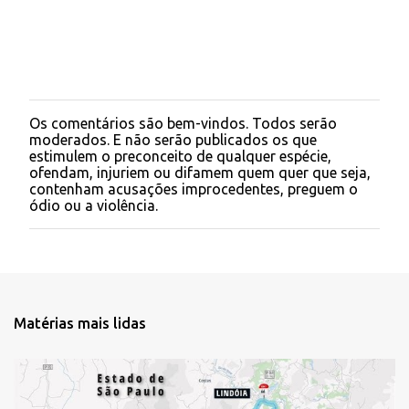
o
s
Os comentários são bem-vindos. Todos serão
P
moderados. E não serão publicados os que
o
estimulem o preconceito de qualquer espécie,
s
ofendam, injuriem ou difamem quem quer que seja,
t
contenham acusações improcedentes, preguem o
a
ódio ou a violência.
r
u
m
c
o
m
e
Matérias mais lidas
n
t
á
r
i
o