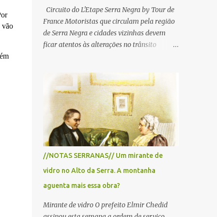
Circuito do L'Etape Serra Negra by Tour de
Por
France Motoristas que circulam pela região
, vão
de Serra Negra e cidades vizinhas devem
ficar atentos às alterações no trânsito
lém
durante a manhã e início da tarde de
domingo, 28 de junho, em razão da
realização do L'Étape Serra Negra by Tour
de France presented by Nubank.
Considerado o principal circuito de ciclismo
amador da América Latina, o evento reunirá
atletas de diferentes regiões do país e terá
percursos passando pelos municípios de
Serra Negra, Amparo, Monte Alegre do Sul,
//NOTAS SERRANAS// Um mirante de
Lindoia e Socorro. Para garantir a segurança
vidro no Alto da Serra. A montanha
dos participantes e do público, diversos
trechos de rodovias e estradas da região
aguenta mais essa obra?
serão interditados temporariamente ao
Mirante de vidro O prefeito Elmir Chedid
longo da prova. A largada será na Rua
assinou esta semana a ordem de serviço