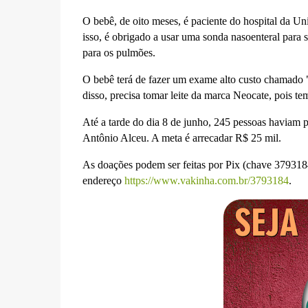
O bebê, de oito meses, é paciente do hospital da U
isso, é obrigado a usar uma sonda nasoenteral para s
para os pulmões.
O bebê t
erá de fazer um exame alto custo chamado
disso,
precisa tomar leite da marca Neocate, pois te
Até a tarde d
o dia 8 de junho, 245 pessoas haviam p
Antônio Alceu. A meta é arrecadar R$ 25 mil.
As doações podem ser feitas por Pix (chave 37931
endereço
https://www.vakinha.com.br/3793184
.