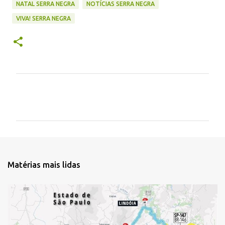
NATAL SERRA NEGRA
NOTÍCIAS SERRA NEGRA
VIVA! SERRA NEGRA
C
o
m
e
n
t
Matérias mais lidas
á
r
i
o