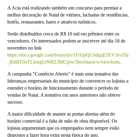
A Acia está realizando também um concurso para premiar a
melhor decoração de Natal de vitrines, fachadas de residências,
hotéis, restaurantes, bares e atrativos turísticos.
Serão distribuídos cerca de R$ 10 mil em prêmios entre os
vencedores. Os interessados podem se inscrever até dia 18 de
novembro no link
https://docs.google.com/forms/d/e/1FAIpQLSdqqEJXV3svZ6j
_Rt68T0nTLbsrgUtNBZ3MCpIw59nx6taoww/viewform
.
A campanha "Comércio Aberto" é mais uma tentativa das
lideranças empresariais do município de convencer os lojistas a
estender o horário de funcionamento durante o período de
vendas de Natal. A tentativa em anos anteriores não obteve
sucesso.
A maior dificuldade de manter as portas abertas além do
horário comercial é a falta de mão de obra disponível. Os
lojistas argumentam que os empregados nem sempre estão
dispostos a fazer hora extra nesta época do ano.