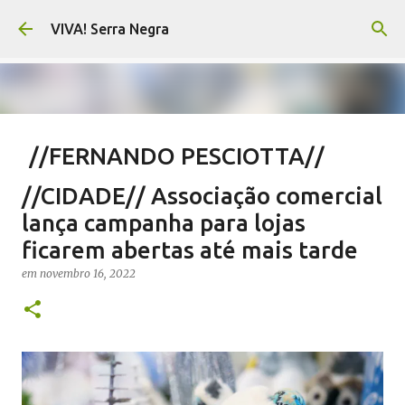
Pular para o conteúdo principal
VIVA! Serra Negra
//FERNANDO PESCIOTTA//
Encurtando caminho
//CIDADE// Associação comercial
em
agosto 06, 2026
FERNANDO PESCIOTTA
lança campanha para lojas
NOTÍCIAS SERRA NEGRA
VIVA! SERRA NEGRA
ficarem abertas até mais tarde
0
em
novembro 16, 2022