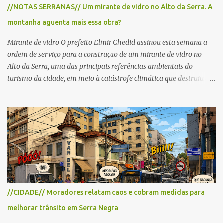
para cerca de 2.000 ciclistas, às 6h30. De acordo com o
//NOTAS SERRANAS// Um mirante de vidro no Alto da Serra. A
cronograma da organização e de todas as prefeituras envolvidas,
montanha aguenta mais essa obra?
as interdições ocorrerão de forma programada e os trechos serão
reabertos gradativamente depois da pass...
Mirante de vidro O prefeito Elmir Chedid assinou esta semana a
ordem de serviço para a construção de um mirante de vidro no
Alto da Serra, uma das principais referências ambientais do
turismo da cidade, em meio à catástrofe climática que destruiu o
Estado do Rio Grande do Sul. A tragédia suscitou novamente o
debate sobre as mudanças climáticas e o impacto do colapso
ambiental nas políticas públicas. Preservação permanente O Alto
da Serra está localizado em uma das Áreas de Preservação
Permanente no município, chamadas de APP no Código Florestal
Brasileiro, Lei nº 12.651/12. As APPS são protegidas com a função
ambiental de preservar os recursos hídricos, a paisagem, a
proteção do solo e a biodiversidade para assegurar a qualidade de
vida da população. No local já estão instaladas torres de
//CIDADE// Moradores relatam caos e cobram medidas para
transmissão de televisão e telefonia celular, contêineres de uso
melhorar trânsito em Serra Negra
comercial, sanitário público, pequenas construções e uma rampa
para a prática do voo livre. A montanha vai resistir a mais uma