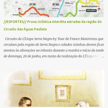
s
//ESPORTES// Prova ciclística interdita estradas da região do
Circuito das Águas Paulista
Circuito do L'Etape Serra Negra by Tour de France Motoristas que
circulam pela região de Serra Negra e cidades vizinhas devem ficar
atentos às alterações no trânsito durante a manhã e início da tarde
de domingo, 28 de junho, em razão da realização do L'Étape Serra
Negra by Tour de France presented by Nubank. Considerado o
principal circuito de ciclismo amador da América Latina, o evento
reunirá atletas de diferentes regiões do país e terá percursos
passando pelos municípios de Serra Negra, Amparo, Monte Alegre
do Sul, Lindoia e Socorro. Para garantir a segurança dos
participantes e do público, diversos trechos de rodovias e estradas
da região serão interditados temporariamente ao longo da prova.
A largada será na Rua Coronel Pedro Penteado, em Serra Negra,