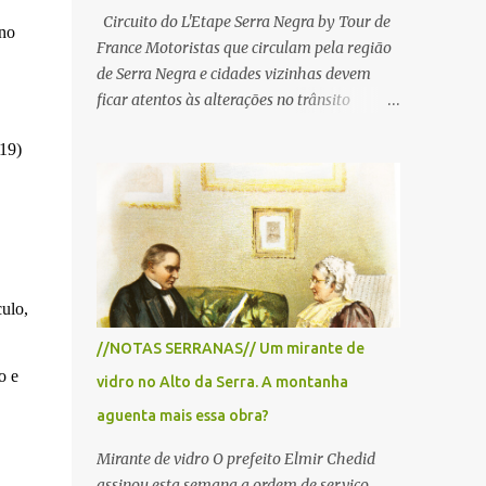
Circuito do L'Etape Serra Negra by Tour de
 no
France Motoristas que circulam pela região
de Serra Negra e cidades vizinhas devem
ficar atentos às alterações no trânsito
durante a manhã e início da tarde de
(19)
domingo, 28 de junho, em razão da
realização do L'Étape Serra Negra by Tour
de France presented by Nubank.
Considerado o principal circuito de ciclismo
amador da América Latina, o evento reunirá
atletas de diferentes regiões do país e terá
percursos passando pelos municípios de
ulo,
Serra Negra, Amparo, Monte Alegre do Sul,
//NOTAS SERRANAS// Um mirante de
Lindoia e Socorro. Para garantir a segurança
o e
vidro no Alto da Serra. A montanha
dos participantes e do público, diversos
trechos de rodovias e estradas da região
aguenta mais essa obra?
serão interditados temporariamente ao
Mirante de vidro O prefeito Elmir Chedid
longo da prova. A largada será na Rua
assinou esta semana a ordem de serviço