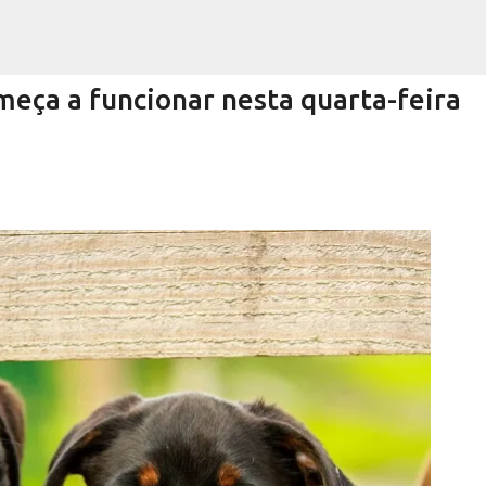
Pular para o conteúdo principal
eça a funcionar nesta quarta-feira
Encurtando caminho
RRA NEGRA
VIVA! SERRA NEGRA