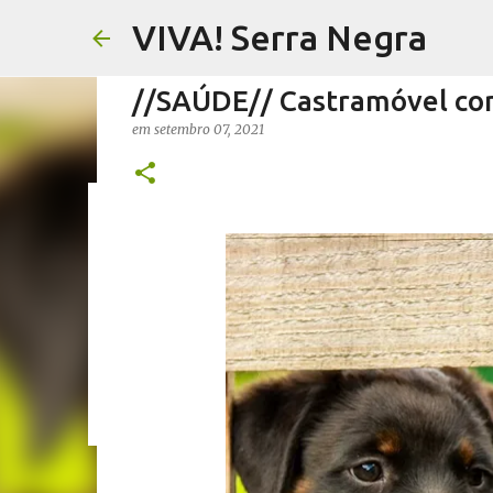
VIVA! Serra Negra
//SAÚDE// Castramóvel com
em
setembro 07, 2021
//FERNANDO PESCIOTTA// 
em
agosto 06, 2026
FERNANDO PESCIOTTA
NOTÍCIAS SE
0