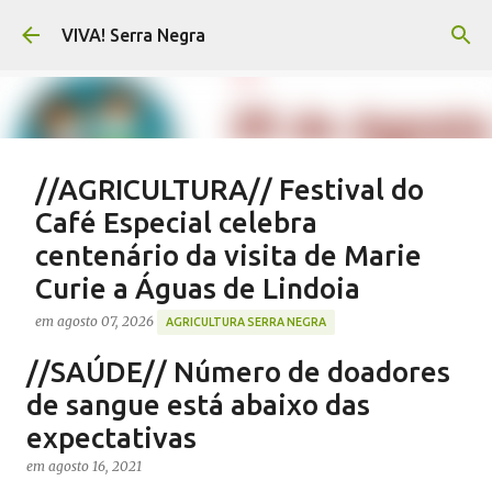
Pular para o conteúdo principal
VIVA! Serra Negra
//AGRICULTURA// Festival do
Café Especial celebra
centenário da visita de Marie
Curie a Águas de Lindoia
em
agosto 07, 2026
AGRICULTURA SERRA NEGRA
CAFÉ SERRA NEGRA
CAFEICULTURA SERRA NEGRA
//SAÚDE// Número de doadores
FESTIVAL CAFÉ ÁGUAS DE LINDOIA
NOTÍCIAS SERRA NEGRA
de sangue está abaixo das
VIVA! SERRA NEGRA
expectativas
0
em
agosto 16, 2021