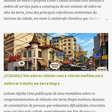
Mirante de vidro O prefeito Elmir Chedid assinou esta semana a
ordem de serviço para a construção de um mirante de vidro no
Alto da Serra, uma das principais referências ambientais do
turismo da cidade, em meio à catástrofe climática que destruiu o
Estado do Rio Grande do Sul. A tragédia suscitou novamente o
debate sobre as mudanças climáticas e o impacto do colapso
ambiental nas políticas públicas. Preservação permanente O Alto
da Serra está localizado em uma das Áreas de Preservação
Permanente no município, chamadas de APP no Código Florestal
Brasileiro, Lei nº 12.651/12. As APPS são protegidas com a função
ambiental de preservar os recursos hídricos, a paisagem, a
proteção do solo e a biodiversidade para assegurar a qualidade de
vida da população. No local já estão instaladas torres de
//CIDADE// Moradores relatam caos e cobram medidas para
transmissão de televisão e telefonia celular, contêineres de uso
melhorar trânsito em Serra Negra
comercial, sanitário público, pequenas construções e uma rampa
para a prática do voo livre. A montanha vai resistir a mais uma
Leitura rápida Uma publicação de uma moradora sobre os
obra? Im...
congestionamentos de trânsito em Serra Negra motivou dezenas
de comentários de pessoas que relataram dificuldades crescentes
para circular pela cidade, especialmente em fins de semana,