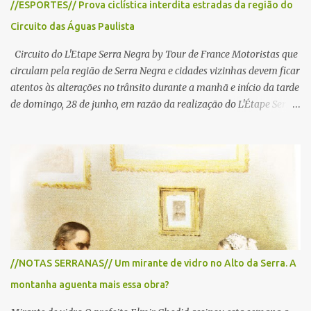
//ESPORTES// Prova ciclística interdita estradas da região do
Circuito das Águas Paulista
Circuito do L'Etape Serra Negra by Tour de France Motoristas que
circulam pela região de Serra Negra e cidades vizinhas devem ficar
atentos às alterações no trânsito durante a manhã e início da tarde
de domingo, 28 de junho, em razão da realização do L'Étape Serra
Negra by Tour de France presented by Nubank. Considerado o
principal circuito de ciclismo amador da América Latina, o evento
reunirá atletas de diferentes regiões do país e terá percursos
passando pelos municípios de Serra Negra, Amparo, Monte Alegre
do Sul, Lindoia e Socorro. Para garantir a segurança dos
participantes e do público, diversos trechos de rodovias e estradas
da região serão interditados temporariamente ao longo da prova.
A largada será na Rua Coronel Pedro Penteado, em Serra Negra,
para cerca de 2.000 ciclistas, às 6h30. De acordo com o
//NOTAS SERRANAS// Um mirante de vidro no Alto da Serra. A
cronograma da organização e de todas as prefeituras envolvidas,
montanha aguenta mais essa obra?
as interdições ocorrerão de forma programada e os trechos serão
reabertos gradativamente depois da pass...